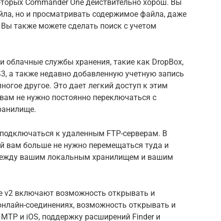
которых Commander One действительно хорош. Вы
йла, но и просматривать содержимое файла, даже
. Вы также можете сделать поиск с учетом
ои облачные службы хранения, такие как DropBox,
 S3, а также недавно добавленную учетную запись
многое другое. Это дает легкий доступ к этим
вам не нужно постоянно переключаться с
ранилище.
подключаться к удаленным FTP-серверам. В
ей вам больше не нужно перемещаться туда и
между вашим локальным хранилищем и вашим
e v2 включают возможность открывать и
онлайн-соединениях, возможность открывать и
MTP и iOS, поддержку расширений Finder и