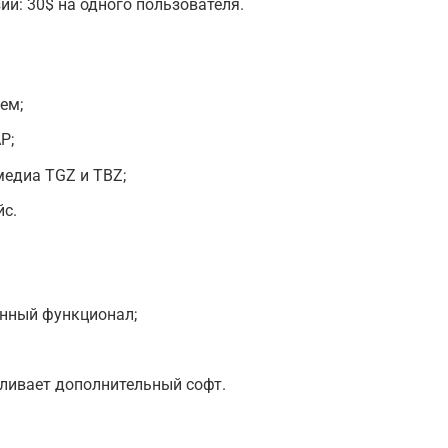
ии: 30$ на одного пользователя.
ем;
Р;
медиа TGZ и TBZ;
йс.
енный функционал;
ливает дополнительный софт.