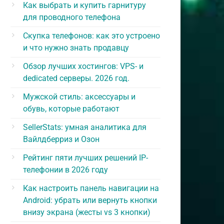
Как выбрать и купить гарнитуру
для проводного телефона
Скупка телефонов: как это устроено
и что нужно знать продавцу
Обзор лучших хостингов: VPS- и
dedicated серверы. 2026 год.
Мужской стиль: аксессуары и
обувь, которые работают
SellerStats: умная аналитика для
Вайлдберриз и Озон
Рейтинг пяти лучших решений IP-
телефонии в 2026 году
Как настроить панель навигации на
Android: убрать или вернуть кнопки
внизу экрана (жесты vs 3 кнопки)