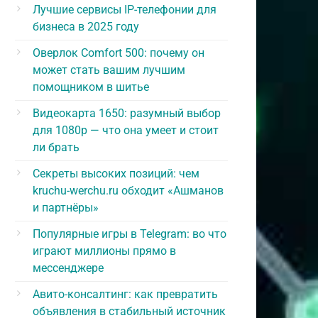
Лучшие сервисы IP-телефонии для
бизнеса в 2025 году
Оверлок Comfort 500: почему он
может стать вашим лучшим
помощником в шитье
Видеокарта 1650: разумный выбор
для 1080p — что она умеет и стоит
ли брать
Секреты высоких позиций: чем
kruchu-werchu.ru обходит «Ашманов
и партнёры»
Популярные игры в Telegram: во что
играют миллионы прямо в
мессенджере
Авито-консалтинг: как превратить
объявления в стабильный источник