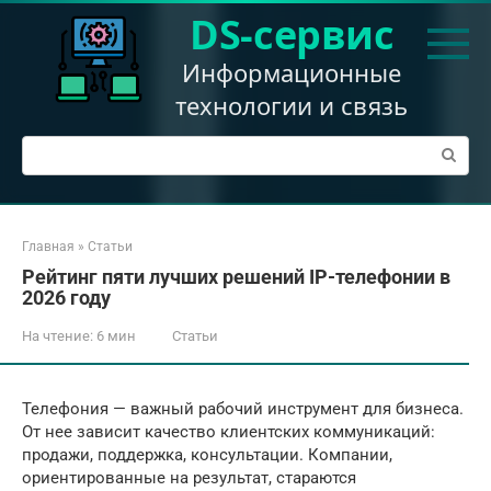
Перейти
DS-сервис
к
контенту
Информационные
технологии и связь
Поиск:
Главная
»
Статьи
Рейтинг пяти лучших решений IP-телефонии в
2026 году
На чтение:
6 мин
Статьи
Телефония — важный рабочий инструмент для бизнеса.
От нее зависит качество клиентских коммуникаций:
продажи, поддержка, консультации. Компании,
ориентированные на результат, стараются