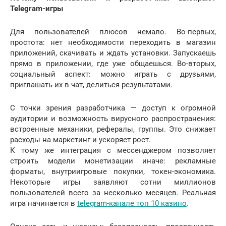
Telegram-игры
Для пользователей плюсов немало. Во-первых,
простота: нет необходимости переходить в магазин
приложений, скачивать и ждать установки. Запускаешь
прямо в приложении, где уже общаешься. Во-вторых,
социальный аспект: можно играть с друзьями,
приглашать их в чат, делиться результатами.
С точки зрения разработчика — доступ к огромной
аудитории и возможность вирусного распространения:
встроенные механики, рефералы, группы. Это снижает
расходы на маркетинг и ускоряет рост.
К тому же интеграция с мессенджером позволяет
строить модели монетизации иначе: рекламные
форматы, внутриигровые покупки, токен-экономика.
Некоторые игры заявляют сотни миллионов
пользователей всего за несколько месяцев. Реальная
игра начинается в
telegram-
канале топ 10 казино
.