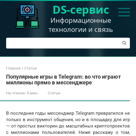
Перейти
DS-сервис
к
контенту
Информационные
технологии и связь
Поиск:
Главная
»
Статьи
Популярные игры в Telegram: во что играют
миллионы прямо в мессенджере
На чтение:
4 мин
Статьи
В последние годы мессенджер Telegram превратился не
только в инструмент общения, но и в площадку для игр
— от простых викторин до масштабных криптопроектов
с миллионами пользователей. Ниже расскажу о том,