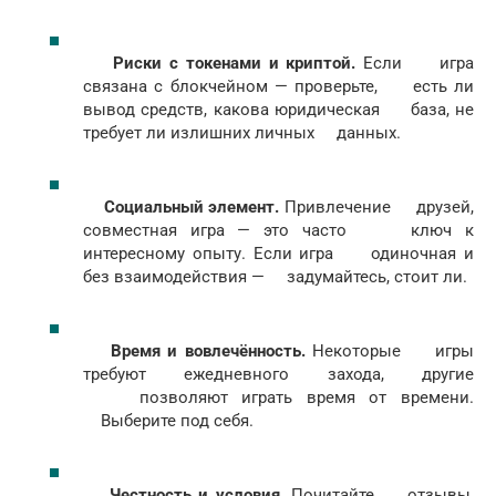
Риски с токенами и криптой.
Если игра
связана с блокчейном — проверьте, есть ли
вывод средств, какова юридическая база, не
требует ли излишних личных данных.
Социальный элемент.
Привлечение друзей,
совместная игра — это часто ключ к
интересному опыту. Если игра одиночная и
без взаимодействия — задумайтесь, стоит ли.
Время и вовлечённость.
Некоторые игры
требуют ежедневного захода, другие
позволяют играть время от времени.
Выберите под себя.
Честность и условия.
Почитайте отзывы,