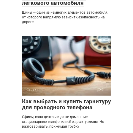
легкового автомобиля
Шины — один из немногих элементов автомобиля,
от которого напрямую зависит безопасность на
дороге.
Статьи
0
Как выбрать и купить гарнитуру
для проводного телефона
Офисы, колл-центры и даже домашние
стационарные телефоны всё еще актуальны. Но
разговаривать, прижимая трубку