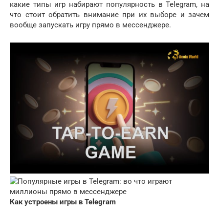
какие типы игр набирают популярность в Telegram, на
что стоит обратить внимание при их выборе и зачем
вообще запускать игру прямо в мессенджере.
Как устроены игры в Telegram