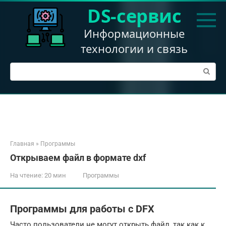
Перейти
DS-сервис
к
контенту
Информационные
технологии и связь
Поиск:
Главная
»
Программы
Открываем файл в формате dxf
На чтение:
20 мин
Программы
Программы для работы с DFX
Часто пользователи не могут открыть файл, так как к