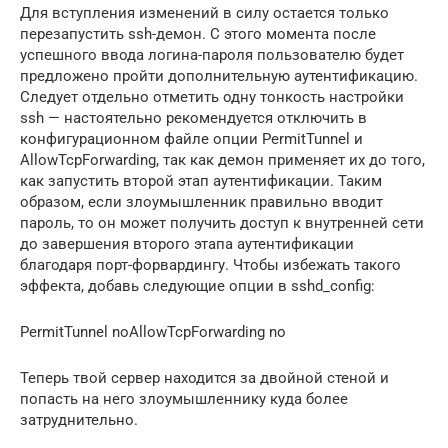
Для вступления изменений в силу остается только
перезапустить ssh-демон. С этого момента после
успешного ввода логина-пароля пользователю будет
предложено пройти дополнительную аутентификацию.
Следует отдельно отметить одну тонкость настройки
ssh — настоятельно рекомендуется отключить в
конфигурационном файле опции PermitTunnel и
AllowTcpForwarding, так как демон применяет их до того,
как запустить второй этап аутентификации. Таким
образом, если злоумышленник правильно вводит
пароль, то он может получить доступ к внутренней сети
до завершения второго этапа аутентификации
благодаря порт-форвардингу. Чтобы избежать такого
эффекта, добавь следующие опции в sshd_config:
PermitTunnel noAllowTcpForwarding no
Теперь твой сервер находится за двойной стеной и
попасть на него злоумышленнику куда более
затруднительно.