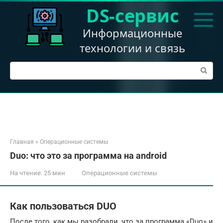
Перейти
DS-сервис
к
контенту
Информационные
технологии и связь
Поиск:
Главная
»
Операционные системы
Duo: что это за программа на android
На чтение:
25 мин
Операционные системы
Как пользоваться DUO
После того, как мы разобрали, что за программа «Duo» и