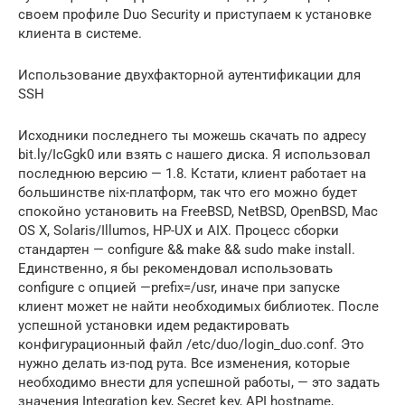
своем профиле Duo Security и приступаем к установке
клиента в системе.
Использование двухфакторной аутентификации для
SSH
Исходники последнего ты можешь скачать по адресу
bit.ly/IcGgk0 или взять с нашего диска. Я использовал
последнюю версию — 1.8. Кстати, клиент работает на
большинстве nix-платформ, так что его можно будет
спокойно установить на FreeBSD, NetBSD, OpenBSD, Mac
OS X, Solaris/Illumos, HP-UX и AIX. Процесс сборки
стандартен — configure && make && sudo make install.
Единственно, я бы рекомендовал использовать
configure с опцией —prefix=/usr, иначе при запуске
клиент может не найти необходимых библиотек. После
успешной установки идем редактировать
конфигурационный файл /etc/duo/login_duo.conf. Это
нужно делать из-под рута. Все изменения, которые
необходимо внести для успешной работы, — это задать
значения Integration key, Secret key, API hostname,