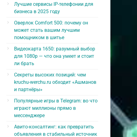
Лучшие сервисы IP-телефонии для
бизнеса в 2025 году
Оверлок Comfort 500: почему он
может стать вашим лучшим
помощником в шитье
Видеокарта 1650: разумный выбор
для 1080p — что она умеет и стоит
ли брать
Секреты высоких позиций: чем
kruchu-werchu.ru обходит «Ашманов
и партнёры»
Популярные игры в Telegram: во что
играют миллионы прямо в
мессенджере
Авито-консалтинг: как превратить
объявления в стабильный источник