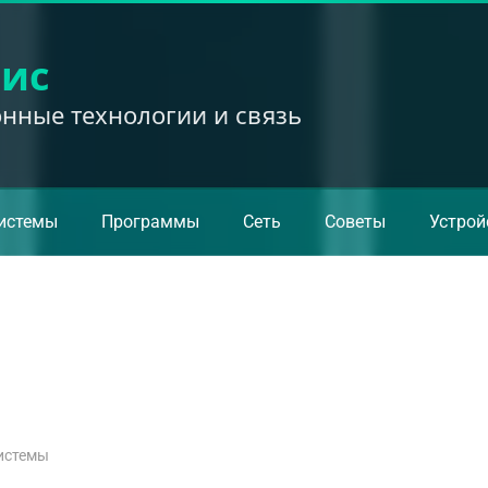
вис
ные технологии и связь
истемы
Программы
Сеть
Советы
Устрой
истемы