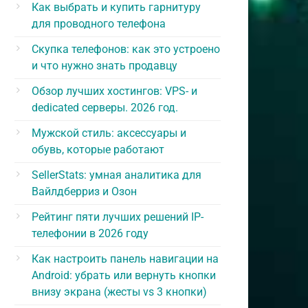
Как выбрать и купить гарнитуру
для проводного телефона
Скупка телефонов: как это устроено
и что нужно знать продавцу
Обзор лучших хостингов: VPS- и
dedicated серверы. 2026 год.
Мужской стиль: аксессуары и
обувь, которые работают
SellerStats: умная аналитика для
Вайлдберриз и Озон
Рейтинг пяти лучших решений IP-
телефонии в 2026 году
Как настроить панель навигации на
Android: убрать или вернуть кнопки
внизу экрана (жесты vs 3 кнопки)