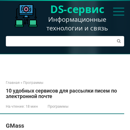
Перейти
DS-сервис
к
контенту
Информационные
технологии и связь
Поиск:
Главная
»
Программы
10 удобных сервисов для рассылки писем по
электронной почте
На чтение:
18 мин
Программы
GMass