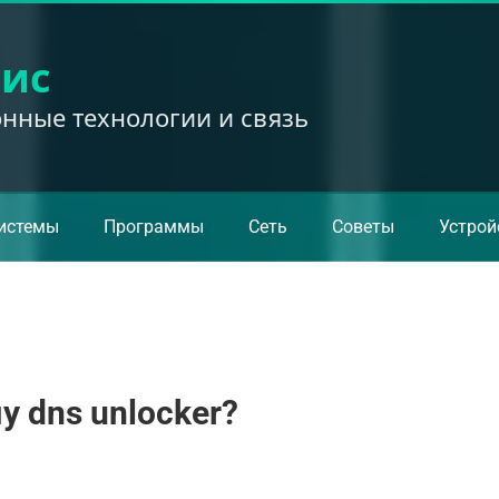
вис
ные технологии и связь
истемы
Программы
Сеть
Советы
Устрой
 dns unlocker?