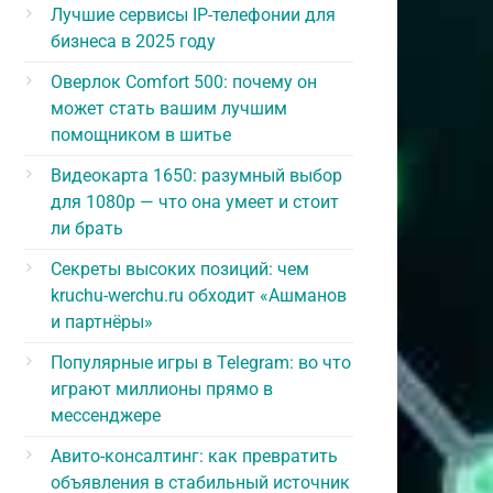
Лучшие сервисы IP-телефонии для
бизнеса в 2025 году
Оверлок Comfort 500: почему он
может стать вашим лучшим
помощником в шитье
Видеокарта 1650: разумный выбор
для 1080p — что она умеет и стоит
ли брать
Секреты высоких позиций: чем
kruchu-werchu.ru обходит «Ашманов
и партнёры»
Популярные игры в Telegram: во что
играют миллионы прямо в
мессенджере
Авито-консалтинг: как превратить
объявления в стабильный источник