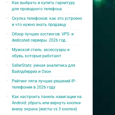
Как выбрать и купить гарнитуру
для проводного телефона
Скупка телефонов: как это устроено
и что нужно знать продавцу
Обзор лучших хостингов: VPS- и
dedicated серверы. 2026 год.
Мужской стиль: аксессуары и
обувь, которые работают
SellerStats: умная аналитика для
Вайлдберриз и Озон
Рейтинг пяти лучших решений IP-
телефонии в 2026 году
Как настроить панель навигации на
Android: убрать или вернуть кнопки
внизу экрана (жесты vs 3 кнопки)