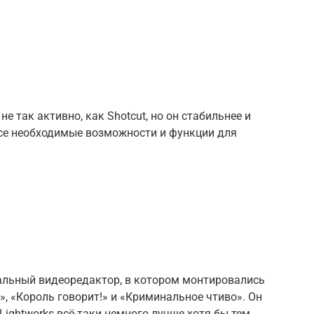
е так активно, как Shotcut, но он стабильнее и
все необходимые возможности и функции для
нальный видеоредактор, в котором монтировались
», «Король говорит!» и «Криминальное чтиво». Он
о Lightworks всё-таки немного лучше хотя бы тем,