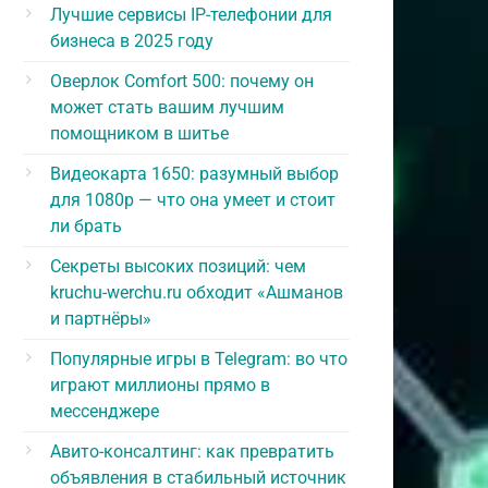
Лучшие сервисы IP-телефонии для
бизнеса в 2025 году
Оверлок Comfort 500: почему он
может стать вашим лучшим
помощником в шитье
Видеокарта 1650: разумный выбор
для 1080p — что она умеет и стоит
ли брать
Секреты высоких позиций: чем
kruchu-werchu.ru обходит «Ашманов
и партнёры»
Популярные игры в Telegram: во что
играют миллионы прямо в
мессенджере
Авито-консалтинг: как превратить
объявления в стабильный источник