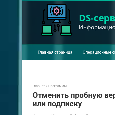
Перейти
к
DS-сер
контенту
Информацион
Главная страница
Операционные с
Главная
»
Программы
Отменить пробную вер
или подписку