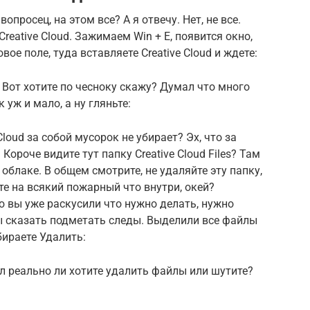
вопросец, на этом все? А я отвечу. Нет, не все.
reative Cloud. Зажимаем Win + E, появится окно,
вое поле, туда вставляете Creative Cloud и ждете:
 Вот хотите по чесноку скажу? Думал что много
 уж и мало, а ну гляньте:
Cloud за собой мусорок не убирает? Эх, что за
Короче видите тут папку Creative Cloud Files? Там
облаке. В общем смотрите, не удаляйте эту папку,
те на всякий пожарный что внутри, окей?
ю вы уже раскусили что нужно делать, нужно
 бы сказать подметать следы. Выделили все файлы
бираете Удалить:
л реально ли хотите удалить файлы или шутите?