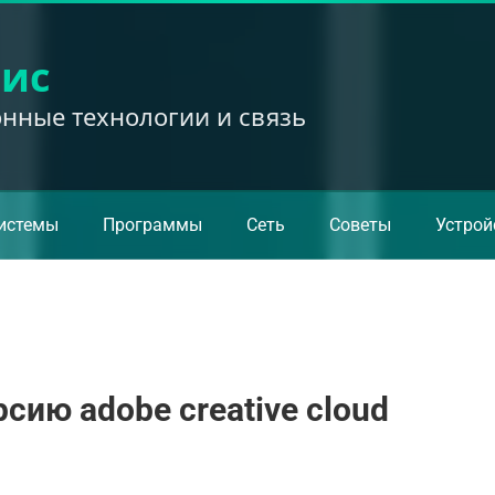
вис
ные технологии и связь
истемы
Программы
Сеть
Советы
Устрой
сию adobe creative cloud