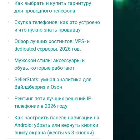
Как выбрать и купить гарнитуру
для проводного телефона
Скупка телефонов: как это устроено
и что нужно знать продавцу
Обзор лучших хостингов: VPS- и
dedicated серверы. 2026 год.
Мужской стиль: аксессуары и
обувь, которые работают
SellerStats: умная аналитика для
Вайлдберриз и Озон
Рейтинг пяти лучших решений IP-
телефонии в 2026 году
Как настроить панель навигации на
Android: убрать или вернуть кнопки
внизу экрана (жесты vs 3 кнопки)