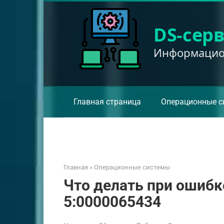
Перейти
к
DS-сер
контенту
Информацион
Главная страница
Операционные с
Главная
»
Операционные системы
Что делать при ошибке 
5:0000065434