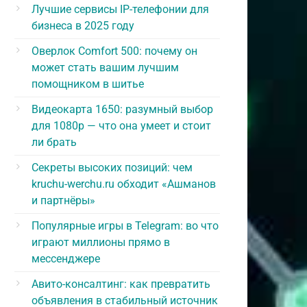
Лучшие сервисы IP-телефонии для
бизнеса в 2025 году
Оверлок Comfort 500: почему он
может стать вашим лучшим
помощником в шитье
Видеокарта 1650: разумный выбор
для 1080p — что она умеет и стоит
ли брать
Секреты высоких позиций: чем
kruchu-werchu.ru обходит «Ашманов
и партнёры»
Популярные игры в Telegram: во что
играют миллионы прямо в
мессенджере
Авито-консалтинг: как превратить
объявления в стабильный источник