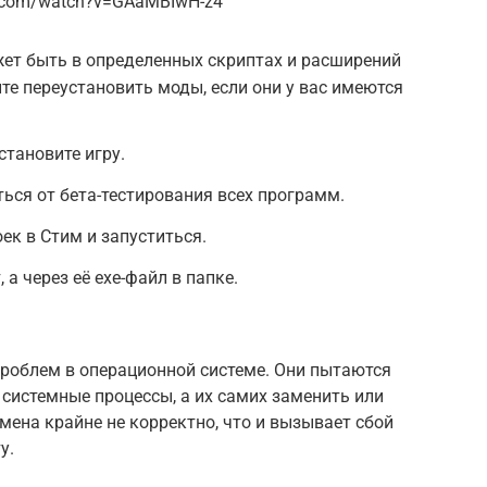
e.com/watch?v=GAaMBIwH-z4
ет быть в определенных скриптах и расширений
те переустановить моды, если они у вас имеются
становите игру.
ться от бета-тестирования всех программ.
ек в Стим и запуститься.
 а через её exe-файл в папке.
проблем в операционной системе. Они пытаются
 системные процессы, а их самих заменить или
амена крайне не корректно, что и вызывает сбой
у.