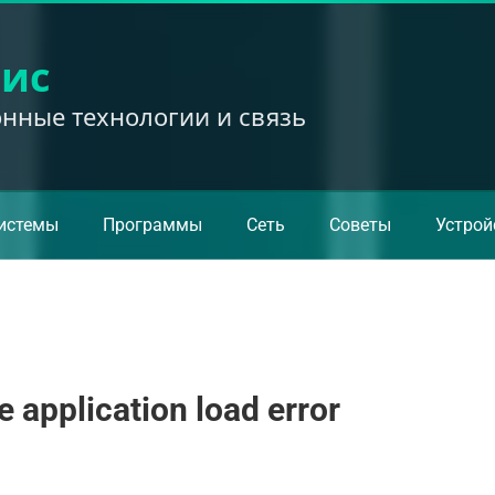
вис
ные технологии и связь
истемы
Программы
Сеть
Советы
Устрой
application load error