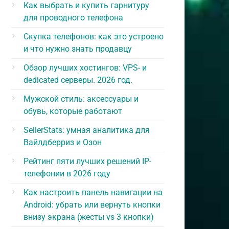
Как выбрать и купить гарнитуру
для проводного телефона
Скупка телефонов: как это устроено
и что нужно знать продавцу
Обзор лучших хостингов: VPS- и
dedicated серверы. 2026 год.
Мужской стиль: аксессуары и
обувь, которые работают
SellerStats: умная аналитика для
Вайлдберриз и Озон
Рейтинг пяти лучших решений IP-
телефонии в 2026 году
Как настроить панель навигации на
Android: убрать или вернуть кнопки
внизу экрана (жесты vs 3 кнопки)