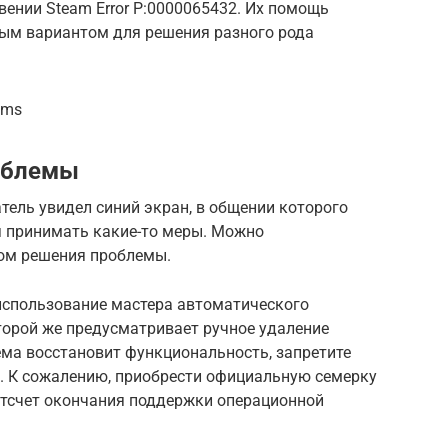
ении Steam Error P:0000065432. Их помощь
ным вариантом для решения разного рода
cms
облемы
атель увидел синий экран, в общении которого
я принимать какие-то меры. Можно
ом решения проблемы.
 использование мастера автоматического
торой же предусматривает ручное удаление
ема восстановит функциональность, запретите
. К сожалению, приобрести официальную семерку
отсчет окончания поддержки операционной