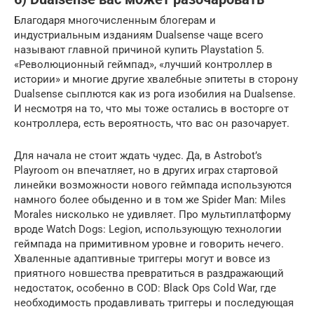
Благодаря многочисленным блогерам и
индустриальным изданиям Dualsense чаще всего
называют главной причиной купить Playstation 5.
«Революционный геймпад», «лучший контроллер в
истории» и многие другие хвалебные эпитеты в сторону
Dualsense сыплются как из рога изобилия на Dualsense.
И несмотря на то, что мы тоже остались в восторге от
контроллера, есть вероятность, что вас он разочарует.
Для начала не стоит ждать чудес. Да, в Astrobot’s
Playroom он впечатляет, но в других играх стартовой
линейки возможности нового геймпада используются
намного более обыденно и в том же Spider Man: Miles
Morales нисколько не удивляет. Про мультиплатформу
вроде Watch Dogs: Legion, использующую технологии
геймпада на примитивном уровне и говорить нечего.
Хваленные адаптивные триггеры могут и вовсе из
приятного новшества превратиться в раздражающий
недостаток, особенно в COD: Black Ops Cold War, где
необходимость продавливать триггеры и последующая