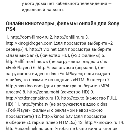
у кого дома нет кабельного телевидения —
идеальный вариант.
Онлайн кинотеатры, фильмы онлайн для Sony
PS4 —
1. http://dom-filmov.ru 2. http://onfillm.ru 3.
http://kinogidrogen.com (для просмотра выберите «2
сервер») 4. http://tivio.net (для просмотра выберите
«Главный Зал»), (качество HD), (+3D фильмы) 5.
http://allfilmonline.ws (не загружается видео с dns
«ForkPlayer») 6. http://seasonvar.ru (сериалы), (не
загружается видео с dns «ForkPlayer»; если выдает
ошибку, то нажмите на надпись «HTML5 плеер») 7.
http://baskino.com (для просмотра выберите «MP4
плеер») 8. http://zona.mobi (качество HD) 9.
http://netdenegnakino.ru 10. http://czx.to (качество FULL
HD) 11. http://ymka.tv (не загружается видео с dns
«ForkPlayer», фильмы с рекламой невозможно
просмотреть) 12. http://kinosib.tv (для просмотра
выберите «Старый плеер HTML5») 13. http://kinoxa-x.ru 14.
http://gidonlinekino.com (чтобы не было видно кнопок