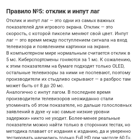
Правило №5: отклик и инпут лаг
Отклик и инпут лаг — это одни из самых важных
показателей для игрового экрана. Отклик — это
скорость, с которой пиксели меняют свой цвет. Инпут
лаг — это время между поступлением сигнала на вход
телевизора и появлением картинки на экране.
В компьютерном мире нормальным считается отклик в
5 мс. Киберспортсмены гоняются за 1 мс. К сожалению,
к этим показателям на бумаге подходят только OLED,
остальные телевизоры за ними не поспевают, поэтому
производители их стыдливо скрывают — а разброс там
может быть от 8 до 20 мс.
Аналогично с инпут лагом. В последнее время
производители телевизоров неожиданно стали
упоминать об этом показателе, но дальше голословных
заявлений в духе «у нас самые низкие уровни
задержки» никто не уходит. Более-менее реальные
показатели можно найти только в сторонних тестах, но
методика плавает от издания к изданию, да и уверенно
тестировать научились только Full HD при частоте 60 Гц.