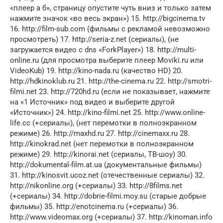
«плеер а б», страницу опустите чуть вниз и только затем
нажмите значок «во весь экран») 15. http://bigcinema.tv
16. http://film-sub.com (фильмы с рекламой невозможно
просмотреть) 17. http://seria-z.net (сериалы), (не
загружается видео с dns «ForkPlayer») 18. http://multi-
online.ru (для просмотра выберите плеер Moviki.ru или
VideoKub) 19. http://kino-nada.ru (качество HD) 20.
http://hdkinoklub.ru 21. http://the-cinema.ru 22. http://smotri-
filmi.net 23. http://720hd.ru (если не показывает, нажмите
на «1 Источник» под видео и выберите другой
«Источник») 24. http://kino-filmi.net 25. http://www.online-
life.cc (+сериалы), (нет перемотки в полноэкранном
режиме) 26. http://maxhd.ru 27. http://cinemaxx.ru 28.
http://kinokrad.net (нет перемотки в полноэкранном
режиме) 29. http://kinorai.net (сериалы, ТВ-шоу) 30.
http://dokumental-film.at.ua (документальные фильмы)
31. http://kinosvit.ucoz.net (отечественные сериалы) 32.
http://nikonline.org (+сериалы) 33. http://8films.net
(+сериалы) 34. http://dobrie-filmi.moy.su (старые добрые
фильмы) 35. http://enotcinema.ru (+сериалы) 36.
http://www.videomax.org (+сериалы) 37. http://kinoman.info