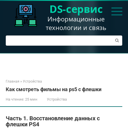
Перейти
DS-сервис
к
контенту
Информационные
технологии и связь
Поиск:
Главная
»
Устройства
Как смотреть фильмы на ps5 с флешки
На чтение:
25 мин
Устройства
Часть 1. Восстановление данных с
флешки PS4