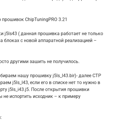
р прошивок ChipTuningPRO 3.21
и j5ls43 ( данная прошивка работает не только
на блоках с новой аппаратной реализацией –
просто другими зашить не получилось.
ираем нашу прошивку j5ls_l43.bir)- далее СТР
ем j5ls_l43, если его в списке нет то нужно в
ту j5ls_i43.j5. После открытия прошивки
ы не испортить исходник – к примеру
: