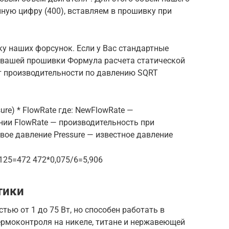
нную цифру (400), вставляем в прошивку при
у наших форсунок. Если у Вас стандартные
з вашей прошивки Формула расчета статической
т производительности по давлению SQRT
sure) * FlowRate где: NewFlowRate —
нии FlowRate — производительность при
вое давление Pressure — известное давление
125=472 472*0,075/6=5,906
тики
ью от 1 до 75 Вт, но способен работать в
ермоконтроля на никеле, титане и нержавеющей