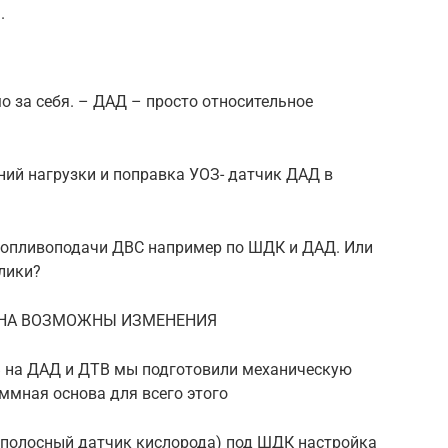
.
о за себя. – ДАД – просто относительное
ний нагрузки и поправка УОЗ- датчик ДАД в
топливоподачи ДВС например по ШДК и ДАД. Или
лики?
ЕНА ВОЗМОЖНЫ ИЗМЕНЕНИЯ
В на ДАД и ДТВ мы подготовили механическую
аммная основа для всего этого
кополосный датчик кислорода) под ШДК настройка