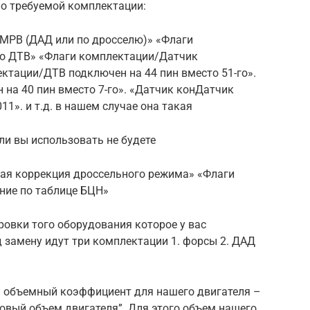
но требуемой комплектации:
МРВ (ДАД или по дросселю)» «Флаги
о ДТВ» «Флаги комплектации/Датчик
ктации/ДТВ подключен на 44 пин вместо 51-го».
на 40 пин вместо 7-го». «Датчик конДатчик
1». и т.д. в нашем случае она такая
ли вы использовать не будете
ая коррекция дроссельного режима» «Флаги
ние по таблице БЦН»
ровки того оборудования которое у вас
д замену идут три комплектации 1. форсы 2. ДАД
ь объемный коэффициент для нашего двигателя –
вый объем двигателя”. Для этого объем нашего