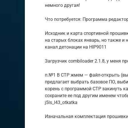
немного другая!
Что потребуется: Программа редакто
Исходник и карта спортивной прошивк
на старых блоках январь, но также и 
канал детонации на HIP9011
Загрузчик combiloader 2.1.8, у меня 
п.№1 В СТР жмем — файл-открыть (выб
предлагает выбрать базовое ПО, выбира
корень с программой СТР закинуть кар
сохраните ее под другим именем чтоб
j5ls_l43_otkatka
Изначальная комплектация прошивки