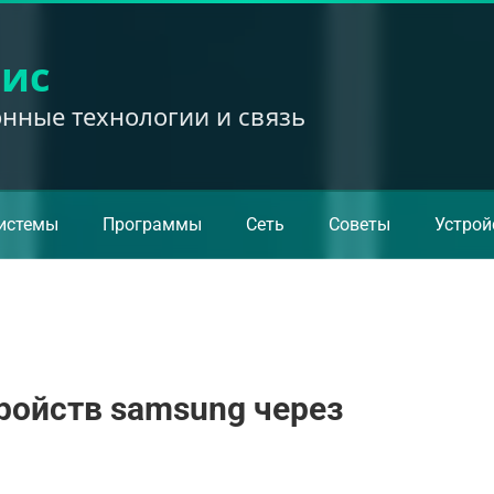
вис
ные технологии и связь
истемы
Программы
Сеть
Советы
Устрой
ройств samsung через