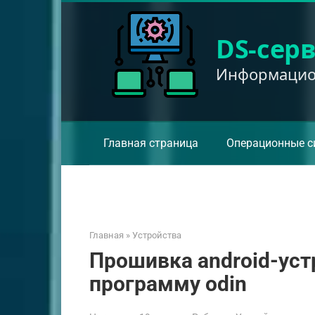
Перейти
к
DS-сер
контенту
Информацион
Главная страница
Операционные с
Главная
»
Устройства
Прошивка android-уст
программу odin