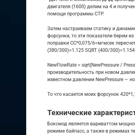
двигателя (1600) делим на 4 и получе
помощи программы CTP.
Затем настраиваем статику и динамик
форсунки, то эти показатели берем и
поправки СС*0,075/6=мгмсек пересче
(380/300)=1.125 SQRT (400/300)=1.154
NewFlowRate = sqrt(NewPressure / Pres
производительность при новом давле
известном давлении NewPressure — но
То что касается моих форсунок 420*1,
Технические характерис
Боксмод является вариваттом мощност
режиме байпасс, а также в режимах т