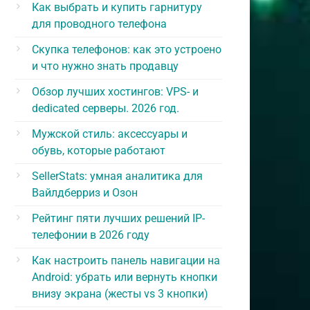
Как выбрать и купить гарнитуру
для проводного телефона
Скупка телефонов: как это устроено
и что нужно знать продавцу
Обзор лучших хостингов: VPS- и
dedicated серверы. 2026 год.
Мужской стиль: аксессуары и
обувь, которые работают
SellerStats: умная аналитика для
Вайлдберриз и Озон
Рейтинг пяти лучших решений IP-
телефонии в 2026 году
Как настроить панель навигации на
Android: убрать или вернуть кнопки
внизу экрана (жесты vs 3 кнопки)