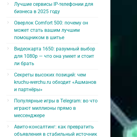
Лучшие сервисы IP-телефонии для
бизнеса в 2025 году
Оверлок Comfort 500: почему он
может стать вашим лучшим
помощником в шитье
Видеокарта 1650: разумный выбор
для 1080p — что она умеет и стоит
ли брать
Секреты высоких позиций: чем
kruchu-werchu.ru обходит «Ашманов
и партнёры»
Популярные игры в Telegram: во что
играют миллионы прямо в
мессенджере
Авито-консалтинг: как превратить
объявления в стабильный источник