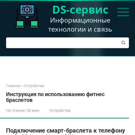
Перейти
DS-сервис
к
контенту
Информационные
технологии и связь
Поиск:
Главная
»
Устройства
Инструкция по использованию фитнес
браслетов
На чтение:
26 мин
Устройства
Подключение смарт-браслета к телефону