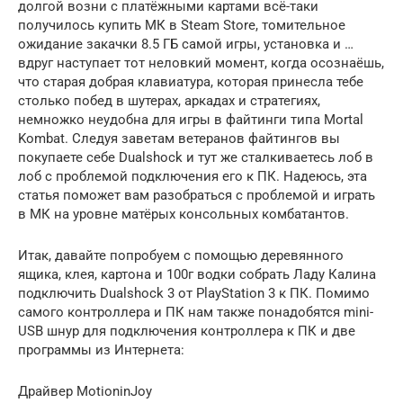
долгой возни с платёжными картами всё-таки
получилось купить МК в Steam Store, томительное
ожидание закачки 8.5 ГБ самой игры, установка и …
вдруг наступает тот неловкий момент, когда осознаёшь,
что старая добрая клавиатура, которая принесла тебе
столько побед в шутерах, аркадах и стратегиях,
немножко неудобна для игры в файтинги типа Mortal
Kombat. Следуя заветам ветеранов файтингов вы
покупаете себе Dualshock и тут же сталкиваетесь лоб в
лоб с проблемой подключения его к ПК. Надеюсь, эта
статья поможет вам разобраться с проблемой и играть
в МК на уровне матёрых консольных комбатантов.
Итак, давайте попробуем с помощью деревянного
ящика, клея, картона и 100г водки собрать Ладу Калина
подключить Dualshock 3 от PlayStation 3 к ПК. Помимо
самого контроллера и ПК нам также понадобятся mini-
USB шнур для подключения контроллера к ПК и две
программы из Интернета:
Драйвер MotioninJoy