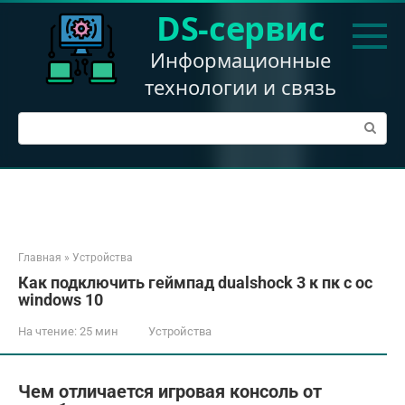
Перейти
DS-сервис
к
контенту
Информационные
технологии и связь
Поиск:
Главная
»
Устройства
Как подключить геймпад dualshock 3 к пк с ос
windows 10
На чтение:
25 мин
Устройства
Чем отличается игровая консоль от