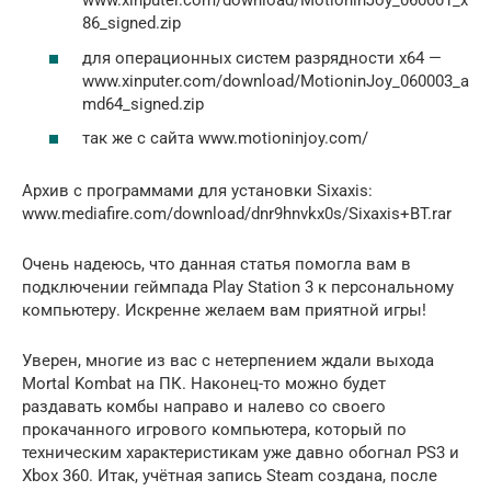
www.xinputer.com/download/MotioninJoy_060001_x
86_signed.zip
для операционных систем разрядности x64 —
www.xinputer.com/download/MotioninJoy_060003_a
md64_signed.zip
так же с сайта www.motioninjoy.com/
Архив с программами для установки Sixaxis:
www.mediafire.com/download/dnr9hnvkx0s/Sixaxis+BT.rar
Очень надеюсь, что данная статья помогла вам в
подключении геймпада Play Station 3 к персональному
компьютеру. Искренне желаем вам приятной игры!
Уверен, многие из вас с нетерпением ждали выхода
Mortal Kombat на ПК. Наконец-то можно будет
раздавать комбы направо и налево со своего
прокачанного игрового компьютера, который по
техническим характеристикам уже давно обогнал PS3 и
Xbox 360. Итак, учётная запись Steam создана, после