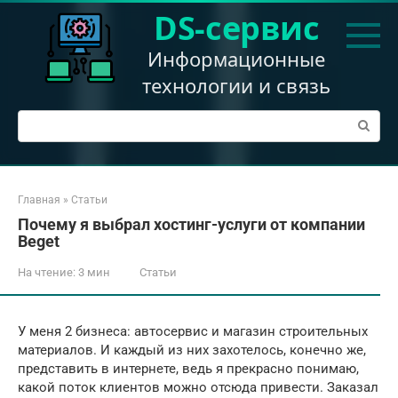
Перейти
DS-сервис
к
контенту
Информационные
технологии и связь
Поиск:
Главная
»
Статьи
Почему я выбрал хостинг-услуги от компании
Beget
На чтение:
3 мин
Статьи
У меня 2 бизнеса: автосервис и магазин строительных
материалов. И каждый из них захотелось, конечно же,
представить в интернете, ведь я прекрасно понимаю,
какой поток клиентов можно отсюда привести. Заказал