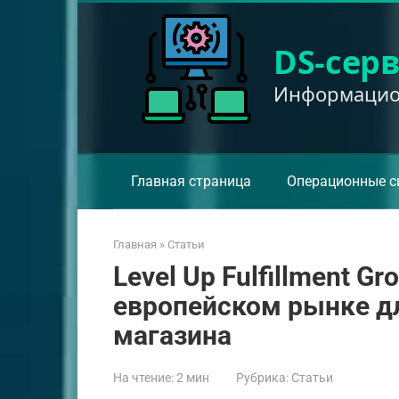
Перейти
к
DS-сер
контенту
Информацион
Главная страница
Операционные с
Главная
»
Статьи
Level Up Fulfillment G
европейском рынке дл
магазина
На чтение:
2 мин
Рубрика:
Статьи