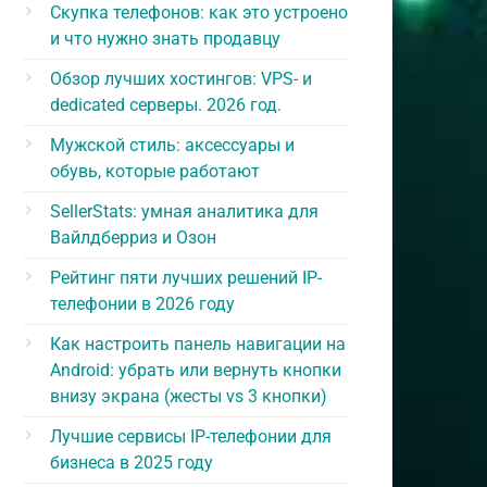
Скупка телефонов: как это устроено
и что нужно знать продавцу
Обзор лучших хостингов: VPS- и
dedicated серверы. 2026 год.
Мужской стиль: аксессуары и
обувь, которые работают
SellerStats: умная аналитика для
Вайлдберриз и Озон
Рейтинг пяти лучших решений IP-
телефонии в 2026 году
Как настроить панель навигации на
Android: убрать или вернуть кнопки
внизу экрана (жесты vs 3 кнопки)
Лучшие сервисы IP-телефонии для
бизнеса в 2025 году