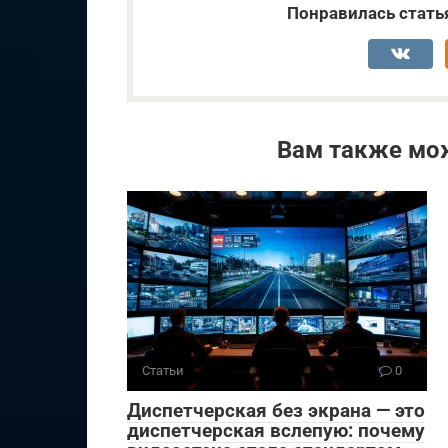
Понравилась стать
Вам также мо
Статьи
0
Диспетчерская без экрана — это
диспетчерская вслепую: почему