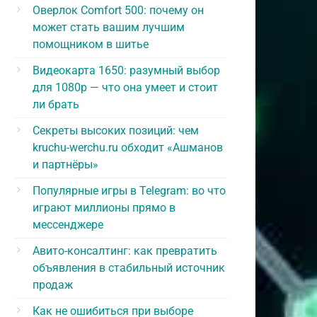
Оверлок Comfort 500: почему он
может стать вашим лучшим
помощником в шитье
Видеокарта 1650: разумный выбор
для 1080p — что она умеет и стоит
ли брать
Секреты высоких позиций: чем
kruchu-werchu.ru обходит «Ашманов
и партнёры»
Популярные игры в Telegram: во что
играют миллионы прямо в
мессенджере
Авито-консалтинг: как превратить
объявления в стабильный источник
продаж
Как не ошибиться при выборе