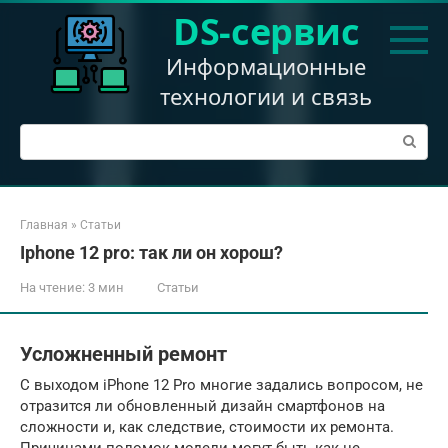
Перейти
DS-сервис
к
контенту
Информационные
технологии и связь
Поиск:
Главная
»
Статьи
Iphone 12 pro: так ли он хорош?
На чтение:
3 мин
Статьи
Усложненный ремонт
С выходом iPhone 12 Pro многие задались вопросом, не
отразится ли обновленный дизайн смартфонов на
сложности и, как следствие, стоимости их ремонта.
Причинами поломок модели могут быть как не