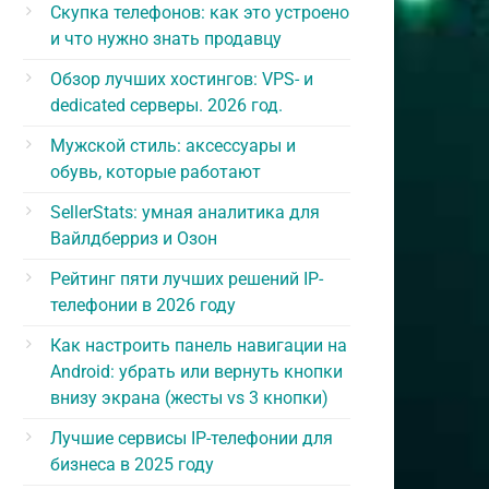
Скупка телефонов: как это устроено
и что нужно знать продавцу
Обзор лучших хостингов: VPS- и
dedicated серверы. 2026 год.
Мужской стиль: аксессуары и
обувь, которые работают
SellerStats: умная аналитика для
Вайлдберриз и Озон
Рейтинг пяти лучших решений IP-
телефонии в 2026 году
Как настроить панель навигации на
Android: убрать или вернуть кнопки
внизу экрана (жесты vs 3 кнопки)
Лучшие сервисы IP-телефонии для
бизнеса в 2025 году