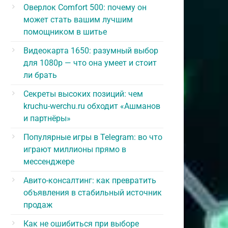
Оверлок Comfort 500: почему он
может стать вашим лучшим
помощником в шитье
Видеокарта 1650: разумный выбор
для 1080p — что она умеет и стоит
ли брать
Секреты высоких позиций: чем
kruchu-werchu.ru обходит «Ашманов
и партнёры»
Популярные игры в Telegram: во что
играют миллионы прямо в
мессенджере
Авито-консалтинг: как превратить
объявления в стабильный источник
продаж
Как не ошибиться при выборе