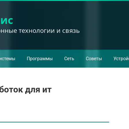
вис
ные технологии и связь
истемы
Программы
Сеть
Советы
Устрой
боток для ит