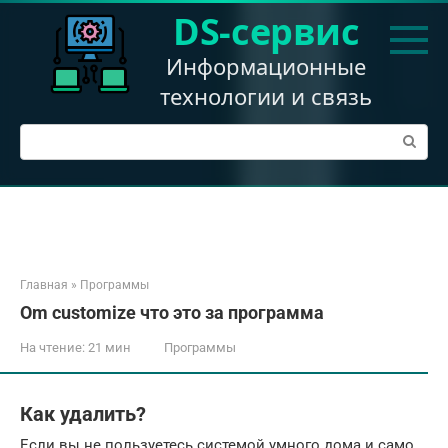
Перейти
DS-сервис
к
контенту
Информационные
технологии и связь
Поиск:
Главная
»
Программы
Om customize что это за программа
На чтение:
21 мин
Программы
Как удалить?
Если вы не пользуетесь системой умного дома и само