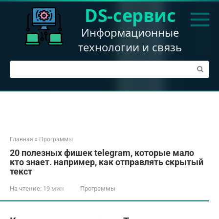
Перейти
DS-сервис
к
контенту
Информационные
технологии и связь
Поиск:
Главная
»
Программы
20 полезных фишек telegram, которые мало
кто знает. например, как отправлять скрытый
текст
На чтение:
19 мин
Программы