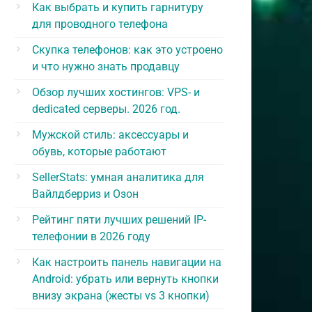
Как выбрать и купить гарнитуру
для проводного телефона
Скупка телефонов: как это устроено
и что нужно знать продавцу
Обзор лучших хостингов: VPS- и
dedicated серверы. 2026 год.
Мужской стиль: аксессуары и
обувь, которые работают
SellerStats: умная аналитика для
Вайлдберриз и Озон
Рейтинг пяти лучших решений IP-
телефонии в 2026 году
Как настроить панель навигации на
Android: убрать или вернуть кнопки
внизу экрана (жесты vs 3 кнопки)