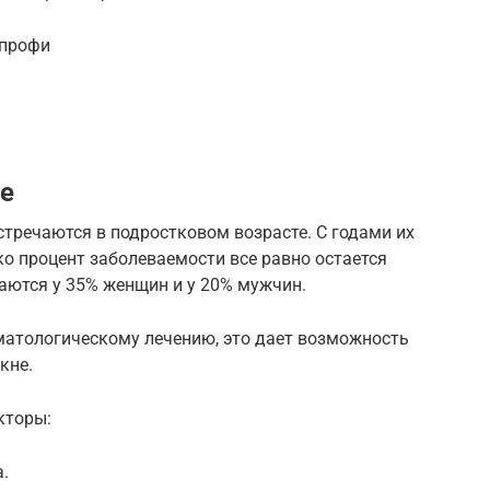
 профи
е
стречаются в подростковом возрасте. С годами их
о процент заболеваемости все равно остается
аются у 35% женщин и у 20% мужчин.
рматологическому лечению, это дает возможность
кне.
кторы:
а.