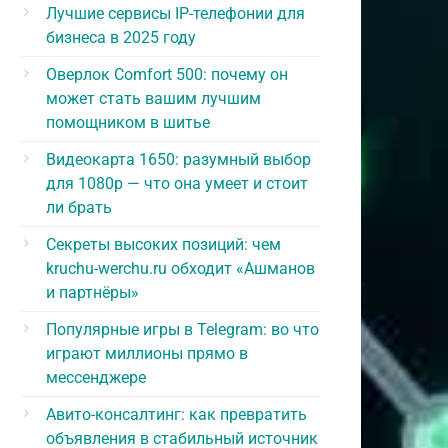
Лучшие сервисы IP-телефонии для
бизнеса в 2025 году
Оверлок Comfort 500: почему он
может стать вашим лучшим
помощником в шитье
Видеокарта 1650: разумный выбор
для 1080p — что она умеет и стоит
ли брать
Секреты высоких позиций: чем
kruchu-werchu.ru обходит «Ашманов
и партнёры»
Популярные игры в Telegram: во что
играют миллионы прямо в
мессенджере
Авито-консалтинг: как превратить
объявления в стабильный источник