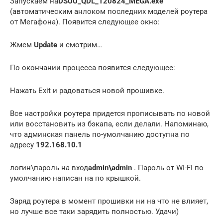
Запускаем на
DSUU_QDL_120824_MEGA.exe
(автоматическим анлоком последних моделей роутера
от Мегафона). Появится следующее окно:
Жмем
Update
и смотрим…
По окончании процесса появится следующее:
Нажать Exit и радоваться новой прошивке.
Все настройки роутера придется прописывать по новой
или восстановить из бэкапа, если делали. Напоминаю,
что админская панель по-умолчанию доступна по
адресу
192.168.10.1
логин\пароль на вход
admin\admin
. Пароль от WI-FI по
умолчанию написан на по крышкой.
Заряд роутера в момент прошивки ни на что не влияет,
но лучше все таки зарядить полностью. Удачи)