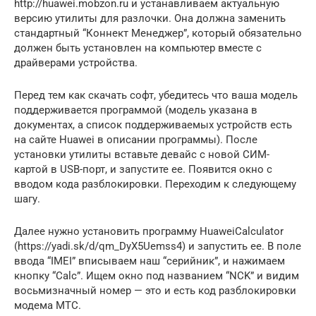
http://huawei.mobzon.ru и устанавливаем актуальную
версию утилиты для разлочки. Она должна заменить
стандартный “Коннект Менеджер”, который обязательно
должен быть установлен на компьютер вместе с
драйверами устройства.
Перед тем как скачать софт, убедитесь что ваша модель
поддерживается программой (модель указана в
документах, а список поддерживаемых устройств есть
на сайте Huawei в описании программы). После
установки утилиты вставьте девайс с новой СИМ-
картой в USB-порт, и запустите ее. Появится окно с
вводом кода разблокировки. Переходим к следующему
шагу.
Далее нужно установить программу HuaweiCalculator
(https://yadi.sk/d/qm_DyX5Uemss4) и запустить ее. В поле
ввода “IMEI” вписываем наш “серийник”, и нажимаем
кнопку “Calc”. Ищем окно под названием “NCK” и видим
восьмизначный номер — это и есть код разблокировки
модема МТС.