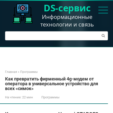
Перейти
DS-сервис
к
контенту
Информационные
технологии и связь
Поиск:
Главная
»
Программы
Как превратить фирменный 4g-модем от
оператора в универсальное устройство для
всех «симок»
На чтение:
22 мин
Программы