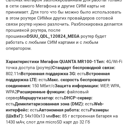
салонах Мегафон заблокированным для работы только
в сети самого Мегафона и другие СИМ карты не
принимает. Для того что бы можно было использовать
в этом роутере СИМки других провайдеров сотовой
связи роутер нужно разлочить. Разблокировка делается
прошивкой роутера, после
прошивки
DSUU_QDL_120824_MEGA
роутер будет
работать с любыми СИМ картами и с любым
оператором.
Характеристики Мегафон QUANTA MR100-1
Тип:
4G/Wi-Fi
точка доступа (роутер)
Стандарт беспроводной связи:
802.11n
Встроенная поддержка 3G:
есть
Встроенная
поддержка LTE:
есть
Макс. скорость беспроводного
соединения:
150 Мбит/с
Защита информации:
WEP, WPA,
WPA2
Расширенные функции:
файловый
сервер
Маршрутизатор:
есть
DHCP-сервер:
есть
Демилитаризованная зона (DMZ):
есть
Web-
интерфейс:
есть
Автономная работа:
есть
Размеры
(ШxВxГ):
54x100x13 мм
Вес:
85 г встроенная батарея на
1430 мАч; слот для microSD карт до 32 Гб