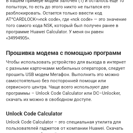
В нашем примере модем залочен (1) и осталось еще 10
попытоук, то есть до этого никто не пытался его
разблокировать. Остается только ввести код
AT^CARDLOCK=»nck code», где «nck code» — это значение
того самого кода NSK, который был получен ранее в
программе Huawei Calculator. У меня он равен
«34994905».
Прошивка модема с помощью программ
Чтобы использовать устройство для выхода в интернет
с разными карточками мобильных операторов, следует
прошить USB модем Мегафон. Выполнить это можно
самостоятельно без посторонней помощи или
сервисного центра. Чаще всего используют две
программы – Unlock Сode Сalculator или DC–Unlocker,
скачать их можно в свободном доступе.
Unlock Сode Сalculator
Unlock Code Calculator – это специальная утилита для
пользователей гаджетов от компании Huawei. Скачать