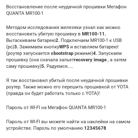
Восстановление после неудачной прошивки Мегафон
QUANTA MR100-1
Методом исследования железяки узнал как можно
восстановить убитую прошивку в
MR100-1
1.
Вытаскиваем батарею
2.
Подключаем MR100-1 к USB
(pc)
3.
Зажимаем кнопку
WPS
и вставляем батарею!
(роутер запускается в
bootstrap
режиме)
4.
Запускаем
прошивку (она сначала зальет
recovery image
, а затем
саму прошивку)
5.
Радуемся…..
Я так восстановил убитый после неудачной прошивки
роутер. Также можно его перешить прошивкой от YOTA
(правда он будет работать только с YOTA)!
Пароль от WI-FI на Мегафон QUANTA MR100-1
Пароль от WI-FI вы можете найти на наклейки на самом
устройстве. Пароль по умолчанию
12345678