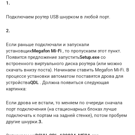
1.
Подключаем роутер USB шнурком в любой порт.
2.
Если раньше подключали и запускали
установщик
Megafon Mi-Fi
, то пропускаем этот пункт.
Появится предложение запустить
Setup.exe
со
встроенного виртуального диска роутера (или можно
скачать внизу поста). Начинаем ставить Megafon Mi-Fi. В
процессе установки автоматом поставятся дрова для
устройства
QDL
. Должна появиться следующая
картинка:
Если дрова не встали, то меняем по очереди сначала
порт подключения (на стационарных блоках лучше
подключать к портам на задней стенке), потом пробуем
другие шнурки.
3.