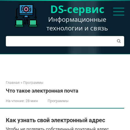
Перейти
DS-сервис
к
контенту
Информационные
технологии и связь
Поиск:
Главная
»
Программы
Что такое электронная почта
На чтение:
28 мин
Программы
Как узнать свой электронный адрес
Чтобы не потерять собственный почтовый адрес