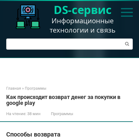
Перейти
DS-сервис
к
контенту
Информационные
технологии и связь
Поиск:
Главная
»
Программы
Как происходит возврат денег за покупки в
google play
На чтение:
38 мин
Программы
Способы возврата