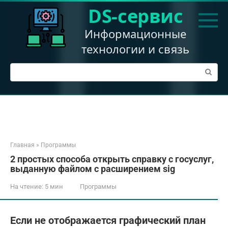
Перейти
DS-сервис
к
контенту
Информационные
технологии и связь
Поиск:
Главная
»
Программы
2 простых способа открыть справку с госуслуг,
выданную файлом с расширением sig
На чтение:
5 мин
Программы
Если не отображается графический план