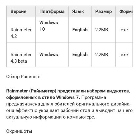
Версия
Платформа
Язык
Размер
Формат
Windows
10
Rainmeter
English
2,2MB
.exe
4.2
Rainmeter
Windows
English
2,2MB
.exe
4.3 beta
Обзор Rainmeter
Rainmeter (Райнметер) представлен набором виджетов,
оформленных в стиле Windows 7.
Программа
предназначена для любителей оригинального дизайна,
она эффектно украшает рабочий стол и выводит на него
актуальную информации о компьютере.
Скриншоты