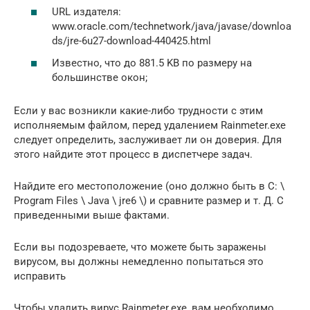
URL издателя:
www.oracle.com/technetwork/java/javase/downloa
ds/jre-6u27-download-440425.html
Известно, что до 881.5 KB по размеру на
большинстве окон;
Если у вас возникли какие-либо трудности с этим
исполняемым файлом, перед удалением Rainmeter.exe
следует определить, заслуживает ли он доверия. Для
этого найдите этот процесс в диспетчере задач.
Найдите его местоположение (оно должно быть в C: \
Program Files \ Java \ jre6 \) и сравните размер и т. Д. С
приведенными выше фактами.
Если вы подозреваете, что можете быть заражены
вирусом, вы должны немедленно попытаться это
исправить
Чтобы удалить вирус Rainmeter.exe, вам необходимо