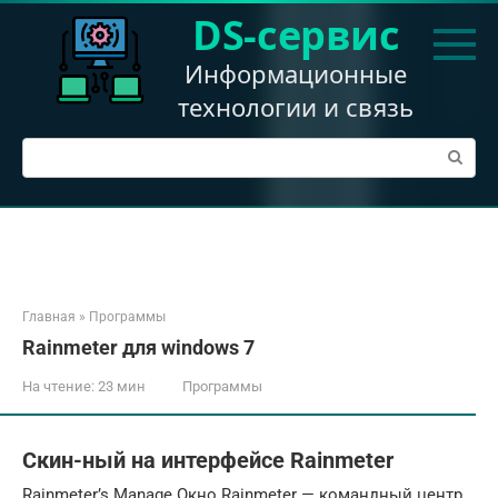
Перейти
DS-сервис
к
контенту
Информационные
технологии и связь
Поиск:
Главная
»
Программы
Rainmeter для windows 7
На чтение:
23 мин
Программы
Скин-ный на интерфейсе Rainmeter
Rainmeter’s Manage Окно Rainmeter — командный центр