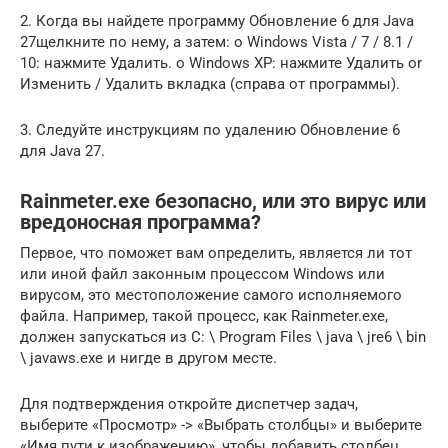
2. Когда вы найдете программу Обновление 6 для Java
27щелкните по нему, а затем: o Windows Vista / 7 / 8.1 /
10: нажмите Удалить. o Windows XP: нажмите Удалить or
Изменить / Удалить вкладка (справа от программы).
3. Следуйте инструкциям по удалению Обновление 6
для Java 27.
Rainmeter.exe безопасно, или это вирус или
вредоносная программа?
Первое, что поможет вам определить, является ли тот
или иной файл законным процессом Windows или
вирусом, это местоположение самого исполняемого
файла. Например, такой процесс, как Rainmeter.exe,
должен запускаться из C: \ Program Files \ java \ jre6 \ bin
\ javaws.exe и нигде в другом месте.
Для подтверждения откройте диспетчер задач,
выберите «Просмотр» -> «Выбрать столбцы» и выберите
«Имя пути к изображению», чтобы добавить столбец