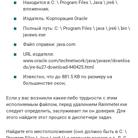
Находится в C: \ Program Files \ Java \ jre6 \
вложенная;
Издатель: Корпорация Oracle
Полный путь: C: \ Program Files \ java \ jre6 \ bin \
javaws.exe
Файл справки: java.com
URL издателя:
www.oracle.com/technetwork/java/javase/downloa
ds/jre-6u27-download-440425.html
Известно, что до 881.5 KB по размеру на
большинстве окон;
Если у вас возникли какие-либо трудности с этим
исполняемым файлом, перед удалением Rainmeter.exe
следует определить, заслуживает ли он доверия. Для
этого найдите этот процесс в диспетчере задач.
Найдите его местоположение (оно должно быть в C: \