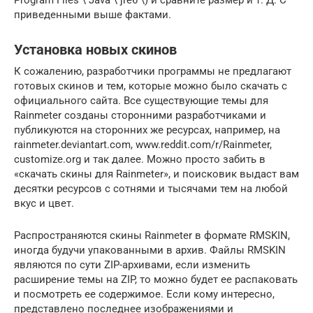
Program Files \ Java \ jre6 \) и сравните размер и т. Д. С
приведенными выше фактами.
Установка новых скинов
К сожалению, разработчики программы не предлагают
готовых скинов и тем, которые можно было скачать с
официального сайта. Все существующие темы для
Rainmeter созданы сторонними разработчиками и
публикуются на сторонних же ресурсах, например, на
rainmeter.deviantart.com, www.reddit.com/r/Rainmeter,
customize.org и так далее. Можно просто забить в
«скачать скины для Rainmeter», и поисковик выдаст вам
десятки ресурсов с сотнями и тысячами тем на любой
вкус и цвет.
Распространяются скины Rainmeter в формате RMSKIN,
иногда будучи упакованными в архив. Файлы RMSKIN
являются по сути ZIP-архивами, если изменить
расширение темы на ZIP, то можно будет ее распаковать
и посмотреть ее содержимое. Если кому интересно,
представлено последнее изображениями и