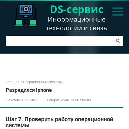
Перейти
DS-сервис
к
контенту
Информационные
технологии и связь
Поиск:
Главная
»
Операционные системы
Разрядился iphone
На чтение:
20 мин
Операционные системы
Шаг 7. Проверить работу операционной
системы