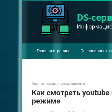
Перейти
к
DS-сер
контенту
Информацион
Главная страница
Операционные с
Главная
»
Операционные системы
Как смотреть youtube 
режиме