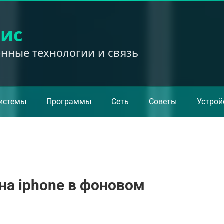
вис
ные технологии и связь
истемы
Программы
Сеть
Советы
Устрой
на iphone в фоновом