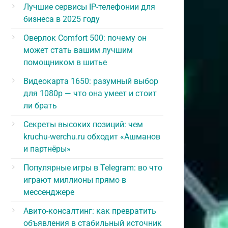
Лучшие сервисы IP-телефонии для
бизнеса в 2025 году
Оверлок Comfort 500: почему он
может стать вашим лучшим
помощником в шитье
Видеокарта 1650: разумный выбор
для 1080p — что она умеет и стоит
ли брать
Секреты высоких позиций: чем
kruchu-werchu.ru обходит «Ашманов
и партнёры»
Популярные игры в Telegram: во что
играют миллионы прямо в
мессенджере
Авито-консалтинг: как превратить
объявления в стабильный источник