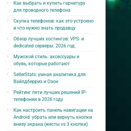
Как выбрать и купить гарнитуру
для проводного телефона
Скупка телефонов: как это устроено
и что нужно знать продавцу
Обзор лучших хостингов: VPS- и
dedicated серверы. 2026 год.
Мужской стиль: аксессуары и
обувь, которые работают
SellerStats: умная аналитика для
Вайлдберриз и Озон
Рейтинг пяти лучших решений IP-
телефонии в 2026 году
Как настроить панель навигации на
Android: убрать или вернуть кнопки
внизу экрана (жесты vs 3 кнопки)