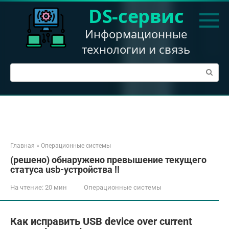
Перейти
DS-сервис
к
контенту
Информационные
технологии и связь
Поиск:
Главная
»
Операционные системы
(решено) обнаружено превышение текущего
статуса usb-устройства !!
На чтение:
20 мин
Операционные системы
Как исправить USB device over current