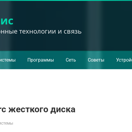
вис
ные технологии и связь
истемы
Программы
Сеть
Советы
Устрой
c жесткого диска
истемы