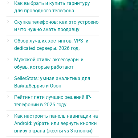
Как выбрать и купить гарнитуру
для проводного телефона
Скупка телефонов: как это устроено
и что нужно знать продавцу
Обзор лучших хостингов: VPS- и
dedicated серверы. 2026 год.
Мужской стиль: аксессуары и
обувь, которые работают
SellerStats: умная аналитика для
Вайлдберриз и Озон
Рейтинг пяти лучших решений IP-
телефонии в 2026 году
Как настроить панель навигации на
Android: убрать или вернуть кнопки
внизу экрана (жесты vs 3 кнопки)