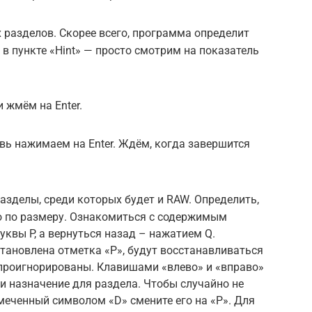
разделов. Скорее всего, программа определит
в пункте «Hint» — просто смотрим на показатель
и жмём на Enter.
овь нажимаем на Enter. Ждём, когда завершится
азделы, среди которых будет и RAW. Определить,
о по размеру. Ознакомиться с содержимым
квы P, а вернуться назад – нажатием Q.
тановлена отметка «P», будут восстанавливаться
т проигнорированы. Клавишами «влево» и «вправо»
и назначение для раздела. Чтобы случайно не
меченный символом «D» смените его на «P». Для