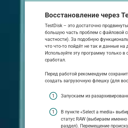
Восстановление через Te
TestDisk – это достаточно продвинут
большую часть проблем с файловой си
частности). За подобную функциональ
что что-то пойдёт не так и данные на
Используйте эту программу только в 
сработал.
Перед работой рекомендуем сохранит
создать загрузочную флешку (для во
Запускаем из разархивированно
В пункте «Select a media» выб
статус RAW (выбираем именно 
раздел). Перемещение происхо