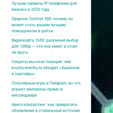
Лучшие сервисы IP-телефонии для
бизнеса в 2025 году
Оверлок Comfort 500: почему он
может стать вашим лучшим
помощником в шитье
Видеокарта 1650: разумный выбор
для 1080p — что она умеет и стоит
ли брать
Секреты высоких позиций: чем
kruchu-werchu.ru обходит «Ашманов
и партнёры»
Популярные игры в Telegram: во что
играют миллионы прямо в
мессенджере
Авито-консалтинг: как превратить
объявления в стабильный источник