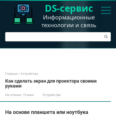
Перейти
DS-сервис
к
контенту
Информационные
технологии и связь
Поиск:
Главная
»
Устройства
Как сделать экран для проектора своими
руками
На чтение:
19 мин
Устройства
На основе планшета или ноутбука