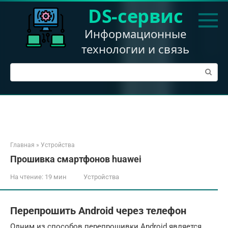
Перейти
DS-сервис
к
контенту
Информационные
технологии и связь
Поиск:
Главная
»
Устройства
Прошивка смартфонов huawei
На чтение:
19 мин
Устройства
Перепрошить Android через телефон
Одним из способов перепрошивки Android является