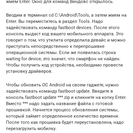
жмем Enter. Окно для команд Виндовс открылось.
Вводим в терминал cd C:\Android\Tools, а затем жмем на
Enter. Вы переместитесь в раздел Tools. Надо
задействовать команду fastboot devices. После этого
консоль выдаст код вашего мобильного аппарата. Это
говорит о том, что утилита определила девайс и можно
приступать непосредственно к перепрошивке
операционной системы. Если же появилась строка
waiting for device, это значит, что смартфон не найден.
Чтобы получить код устройства, необходимо провести
установку драйверов.
Чтобы обновить ОС Android на своем гаджете, нужно
задействовать команду fastboot update. Введите в
консоль fastboot update ***.zip и кликните на копку Enter.
Вместо *** надо задать название файла с готовой
прошивкой. Начнется процесс обновления системы,
который займет определенное количество времени.
После того как прошивка будет переустановлена, надо
перезагрузить мобилку.