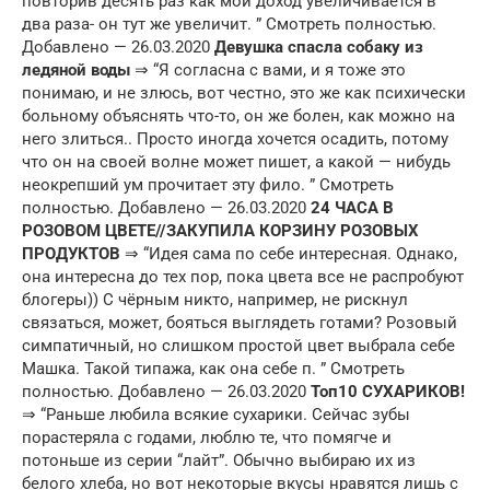
повторив десять раз как мой доход увеличивается в
два раза- он тут же увеличит. ” Смотреть полностью.
Добавлено — 26.03.2020
Девушка спасла собаку из
ледяной воды
⇒ “Я согласна с вами, и я тоже это
понимаю, и не злюсь, вот честно, это же как психически
больному объяснять что-то, он же болен, как можно на
него злиться.. Просто иногда хочется осадить, потому
что он на своей волне может пишет, а какой — нибудь
неокрепший ум прочитает эту фило. ” Смотреть
полностью. Добавлено — 26.03.2020
24 ЧАСА В
РОЗОВОМ ЦВЕТЕ//ЗАКУПИЛА КОРЗИНУ РОЗОВЫХ
ПРОДУКТОВ
⇒ “Идея сама по себе интересная. Однако,
она интересна до тех пор, пока цвета все не распробуют
блогеры)) С чёрным никто, например, не рискнул
связаться, может, бояться выглядеть готами? Розовый
симпатичный, но слишком простой цвет выбрала себе
Машка. Такой типажа, как она себе п. ” Смотреть
полностью. Добавлено — 26.03.2020
Топ10 СУХАРИКОВ!
⇒ “Раньше любила всякие сухарики. Сейчас зубы
порастеряла с годами, люблю те, что помягче и
потоньше из серии “лайт”. Обычно выбираю их из
белого хлеба, но вот некоторые вкусы нравятся лишь с