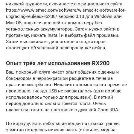
никакой трудности, скачиваете с официального сайта
https://www.wismec.com/software/wismec-tc-software-for-
upgrading-reuleaux-rx200/ версию 3.13 для Windows или
Mac OS, подключаете вейп к компьютеру без
установленных аккумуляторов. Затем нужно зайти в
программу, нажать Install и выбрать файл прошивки.
Затем выскакивает диалоговое окно, которое
оповещает об успешной перепрошивке вейпа.
Опыт трёх лет использования RX200
Ваш покорный слуга имеет опыт общения с данным
бокс-модом в черно-красной расцветке в течение
практически трёх лет. Никаких поломок за это время не
произошло, гнездо USB не расшаталось (да и вообще
использовалось только для прошивки). В летний
период довольно сильно греется плата. Очень
нравиться гонять на постоянке с дрипкой Goon RDA.
По корпусу: есть небольшие коцки на стыках граней,
заметно потерлась нижняя часть (ставился мод на