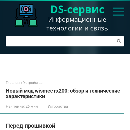
Перейти
DS-сервис
к
контенту
Информационные
технологии и связь
Поиск:
Главная
»
Устройства
Новый мод wismec rx200: обзор и технические
характеристики
На чтение:
26 мин
Устройства
Перед прошивкой