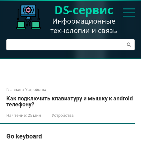
Перейти
DS-сервис
к
контенту
Информационные
технологии и связь
Поиск:
Главная
»
Устройства
Как подключить клавиатуру и мышку к android
телефону?
На чтение:
25 мин
Устройства
Go keyboard