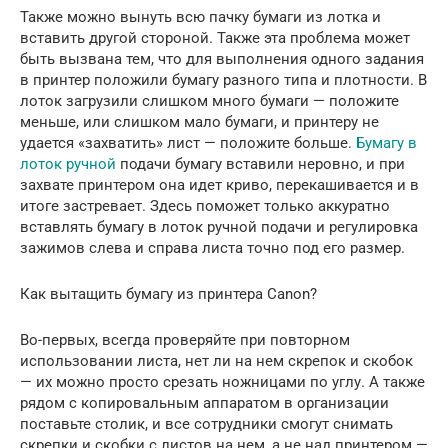
Также можно вынуть всю пачку бумаги из лотка и
вставить другой стороной. Также эта проблема может
быть вызвана тем, что для выполнения одного задания
в принтер положили бумагу разного типа и плотности. В
лоток загрузили слишком много бумаги — положите
меньше, или слишком мало бумаги, и принтеру не
удается «захватить» лист — положите больше.
Бумагу в
лоток ручной
подачи бумагу вставили неровно, и при
захвате принтером она идет криво, перекашивается и в
итоге застревает. Здесь поможет только аккуратно
вставлять бумагу в лоток ручной подачи и регулировка
зажимов слева и справа листа точно под его размер.
Как вытащить бумагу из принтера Canon?
Во-первых, всегда проверяйте при повторном
использовании листа, нет ли на нем скрепок и скобок
— их можно просто срезать ножницами по углу. А также
рядом с копировальным аппаратом в организации
поставьте столик, и все сотрудники смогут снимать
скрепки и скобки с листов на нем, а не над принтером —