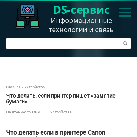
Перейти
DS-сервис
к
контенту
Информационные
технологии и связь
Поиск:
Главная
»
Устройства
Что делать, если принтер пишет «замятие
бумаги»
На чтение:
22 мин
Устройства
Что делать если в принтере Canon