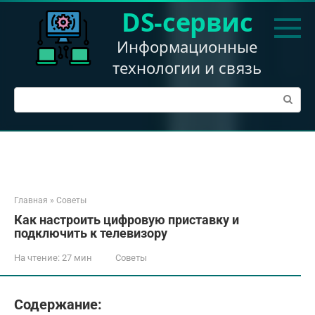
Перейти
DS-сервис
к
контенту
Информационные
технологии и связь
Поиск:
Главная
»
Советы
Как настроить цифровую приставку и
подключить к телевизору
На чтение:
27 мин
Советы
Содержание: