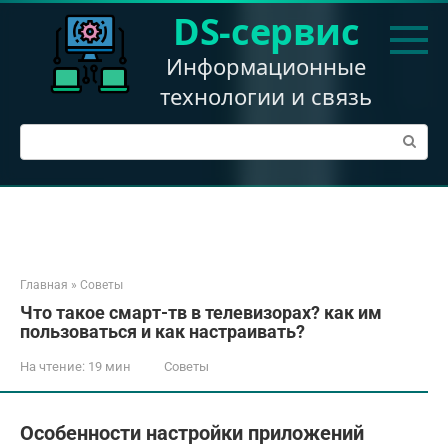
Перейти
DS-сервис
к
контенту
Информационные
технологии и связь
Поиск:
Главная
»
Советы
Что такое смарт-тв в телевизорах? как им
пользоваться и как настраивать?
На чтение:
19 мин
Советы
Особенности настройки приложений