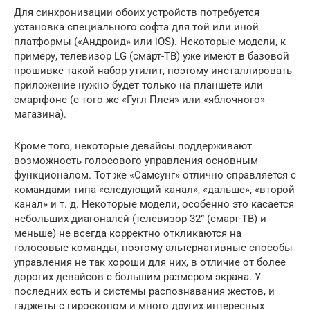
Для синхронизации обоих устройств потребуется
установка специального софта для той или иной
платформы («Андроид» или iOS). Некоторые модели, к
примеру, телевизор LG (смарт-ТВ) уже имеют в базовой
прошивке такой набор утилит, поэтому инсталлировать
приложение нужно будет только на планшете или
смартфоне (с того же «Гугл Плея» или «яблочного»
магазина).
Кроме того, некоторые девайсы поддерживают
возможность голосового управления основным
функционалом. Тот же «Самсунг» отлично справляется с
командами типа «следующий канал», «дальше», «второй
канал» и т. д. Некоторые модели, особенно это касается
небольших диагоналей (телевизор 32” (смарт-ТВ) и
меньше) не всегда корректно откликаются на
голосовые команды, поэтому альтернативные способы
управления не так хороши для них, в отличие от более
дорогих девайсов с большим размером экрана. У
последних есть и системы распознавания жестов, и
гаджеты с гироскопом и много других интересных