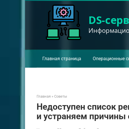
Перейти
к
DS-сер
контенту
Информацион
Главная страница
Операционные с
Главная
»
Советы
Недоступен список ре
и устраняем причины 