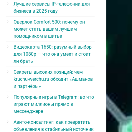
Лучшие сервисы IP-телефонии для
бизнеса в 2025 году
Оверлок Comfort 500: почему он
может стать вашим лучшим
помощником в шитье
Видеокарта 1650: разумный выбор
для 1080p — что она умеет и стоит
ли брать
Секреты высоких позиций: чем
kruchu-werchu.ru обходит «Ашманов
и партнёры»
Популярные игры в Telegram: во что
играют миллионы прямо в
мессенджере
Авито-консалтинг: как превратить
объявления в стабильный источник