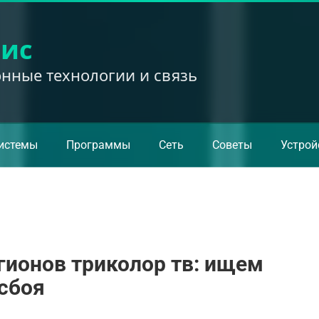
вис
ные технологии и связь
истемы
Программы
Сеть
Советы
Устрой
гионов триколор тв: ищем
сбоя