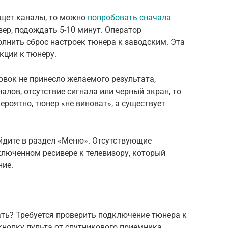
 ищет каналы, то можно
попробовать сначала
ер, подождать 5-10 минут. Оператор
олнить сброс настроек тюнера к заводским. Эта
кции к тюнеру.
овок не принесло желаемого результата,
алов, отсутствие сигнала или черный экран, то
ероятно, тюнер «не виноват», а существует
йдите в раздел «Меню». Отсутствующие
ключенном ресивере к телевизору, который
ние.
ать? Требуется проверить подключение тюнера к
кнопку пульта от спутникового приемника.