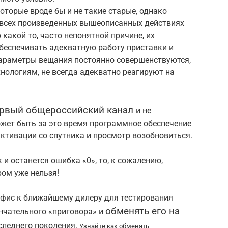
оторые вроде бы и не такие старые, однако
 всех произведенных вышеописанных действиях
какой то, часто непонятной причине, их
обеспечивать адекватную работу приставки и
араметры вещания постоянно совершенствуются,
хнологиям, не всегда адекватно реагируют на
ервый общероссийский канал
и не
жет быть за это время программное обеспечение
ктивации со спутника и просмотр возобновиться.
 и останется ошибка «0», то, к сожалению,
ром уже нельзя!
офис к ближайшему дилеру для тестирования
обменять его на
нчательного «приговора» и
следнего поколения.
Узнайте как обменять