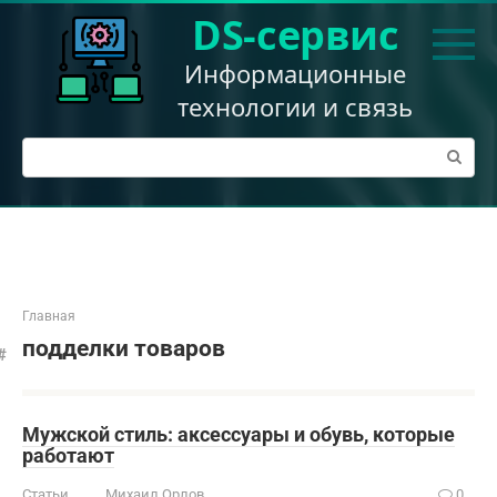
Перейти
DS-сервис
к
контенту
Информационные
технологии и связь
Поиск:
Главная
подделки товаров
Мужской стиль: аксессуары и обувь, которые
работают
Статьи
Михаил Орлов
0