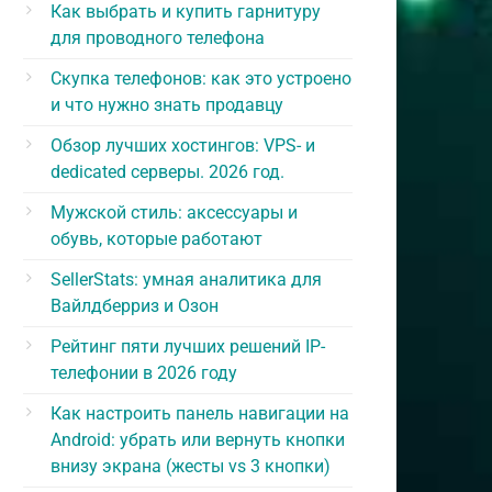
Как выбрать и купить гарнитуру
для проводного телефона
Скупка телефонов: как это устроено
и что нужно знать продавцу
Обзор лучших хостингов: VPS- и
dedicated серверы. 2026 год.
Мужской стиль: аксессуары и
обувь, которые работают
SellerStats: умная аналитика для
Вайлдберриз и Озон
Рейтинг пяти лучших решений IP-
телефонии в 2026 году
Как настроить панель навигации на
Android: убрать или вернуть кнопки
внизу экрана (жесты vs 3 кнопки)