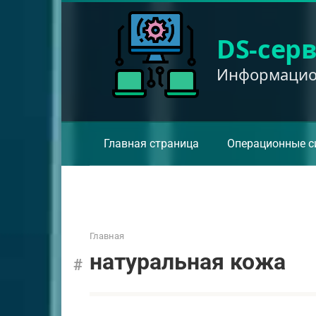
Перейти
к
DS-сер
контенту
Информацион
Главная страница
Операционные с
Главная
натуральная кожа