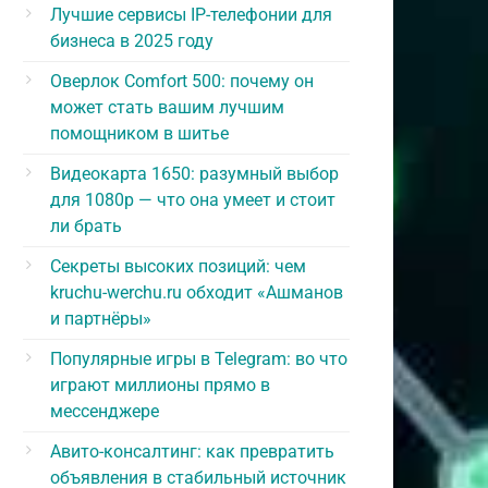
Лучшие сервисы IP-телефонии для
бизнеса в 2025 году
Оверлок Comfort 500: почему он
может стать вашим лучшим
помощником в шитье
Видеокарта 1650: разумный выбор
для 1080p — что она умеет и стоит
ли брать
Секреты высоких позиций: чем
kruchu-werchu.ru обходит «Ашманов
и партнёры»
Популярные игры в Telegram: во что
играют миллионы прямо в
мессенджере
Авито-консалтинг: как превратить
объявления в стабильный источник