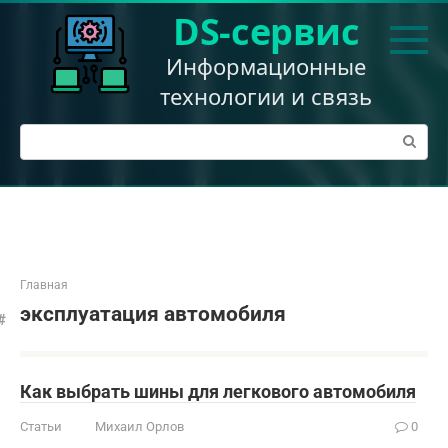
Перейти
DS-сервис
к
контенту
Информационные
технологии и связь
Поиск:
Главная
эксплуатация автомобиля
Как выбрать шины для легкового автомобиля
Статьи
Михаил Орлов
0