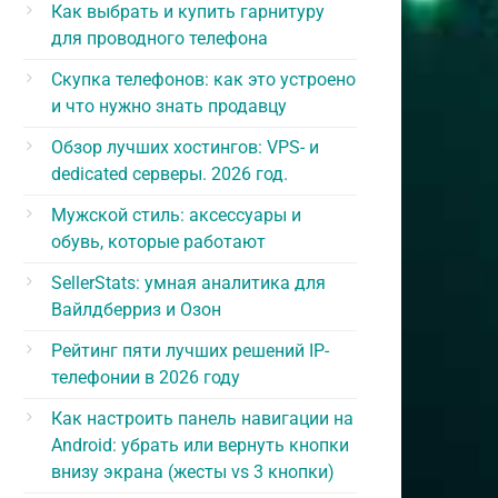
Как выбрать и купить гарнитуру
для проводного телефона
Скупка телефонов: как это устроено
и что нужно знать продавцу
Обзор лучших хостингов: VPS- и
dedicated серверы. 2026 год.
Мужской стиль: аксессуары и
обувь, которые работают
SellerStats: умная аналитика для
Вайлдберриз и Озон
Рейтинг пяти лучших решений IP-
телефонии в 2026 году
Как настроить панель навигации на
Android: убрать или вернуть кнопки
внизу экрана (жесты vs 3 кнопки)