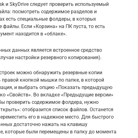
Disk и SkyDrive следует проверить используемый
айла: посмотреть содержимое разделов и
ах есть специальные фолдеры, в которых
 файлы. Если «Корзина» на ПК пуста, то есть
умент находится в «облаке».
нных данных является встроенное средство
случае настройки резервного копирования).
астроек можно обнаружить резервные копии
 правой кнопкой мышки по папке, в которой
мация, и выбрать опцию «Показать предыдущую
шко «Свойств». Во вкладке «Предыдущие версии»
обы проверить содержимое фолдера, нужно
ткрыть»: отобразится список файлов. Останется
ереместить его в надежное место. Для быстрого
анных достаточно нажать на клавишу
ые, которые были перемещены в папку до момента