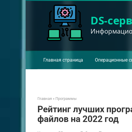
Перейти
к
DS-сер
контенту
Информацион
Главная страница
Операционные с
Главная
»
Программы
Рейтинг лучших прог
файлов на 2022 год