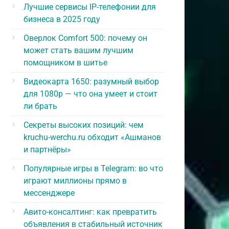
Лучшие сервисы IP-телефонии для
бизнеса в 2025 году
Оверлок Comfort 500: почему он
может стать вашим лучшим
помощником в шитье
Видеокарта 1650: разумный выбор
для 1080p — что она умеет и стоит
ли брать
Секреты высоких позиций: чем
kruchu-werchu.ru обходит «Ашманов
и партнёры»
Популярные игры в Telegram: во что
играют миллионы прямо в
мессенджере
Авито-консалтинг: как превратить
объявления в стабильный источник