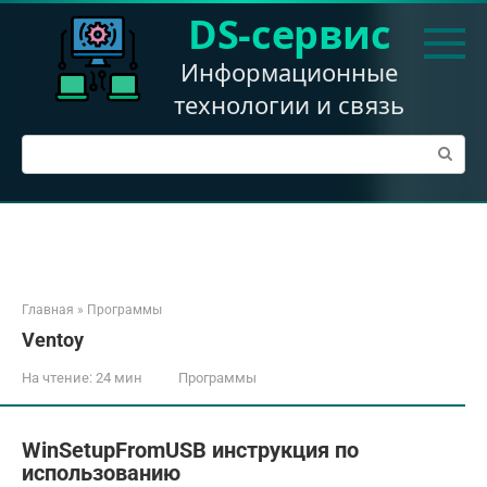
Перейти
DS-сервис
к
контенту
Информационные
технологии и связь
Поиск:
Главная
»
Программы
Ventoy
На чтение:
24 мин
Программы
WinSetupFromUSB инструкция по
использованию