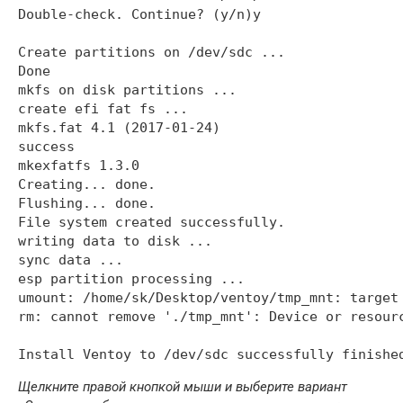
Double-check. Continue? (y/n)y

Create partitions on /dev/sdc ...

Done

mkfs on disk partitions ...

create efi fat fs ...

mkfs.fat 4.1 (2017-01-24)

success

mkexfatfs 1.3.0

Creating... done.

Flushing... done.

File system created successfully.

writing data to disk ...

sync data ...

esp partition processing ...

umount: /home/sk/Desktop/ventoy/tmp_mnt: target 
rm: cannot remove './tmp_mnt': Device or resourc
Щелкните правой кнопкой мыши и выберите вариант