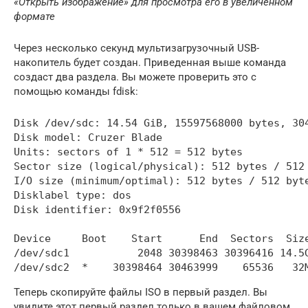
«Открыть изображение» для просмотра его в увеличенном
формате
Через несколько секунд мультизагрузочный USB-
накопитель будет создан. Приведенная выше команда
создаст два раздела. Вы можете проверить это с
помощью команды fdisk:
Disk /dev/sdc: 14.54 GiB, 15597568000 bytes, 304
Disk model: Cruzer Blade    

Units: sectors of 1 * 512 = 512 bytes

Sector size (logical/physical): 512 bytes / 512 
I/O size (minimum/optimal): 512 bytes / 512 byte
Disklabel type: dos

Disk identifier: 0x9f2f0556

Device     Boot    Start      End  Sectors  Size
/dev/sdc1           2048 30398463 30396416 14.5G
/dev/sdc2  *    30398464 30463999    65536   32
Теперь скопируйте файлы ISO в первый раздел. Вы
увидите этот первый раздел только в вашем файловом