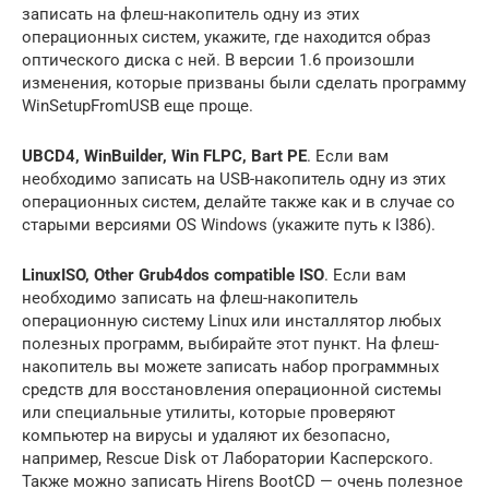
записать на флеш-накопитель одну из этих
операционных систем, укажите, где находится образ
оптического диска с ней. В версии 1.6 произошли
изменения, которые призваны были сделать программу
WinSetupFromUSB еще проще.
UBCD4, WinBuilder, Win FLPC, Bart PE
. Если вам
необходимо записать на USB-накопитель одну из этих
операционных систем, делайте также как и в случае со
старыми версиями OS Windows (укажите путь к I386).
LinuxISO, Other Grub4dos compatible ISO
. Если вам
необходимо записать на флеш-накопитель
операционную систему Linux или инсталлятор любых
полезных программ, выбирайте этот пункт. На флеш-
накопитель вы можете записать набор программных
средств для восстановления операционной системы
или специальные утилиты, которые проверяют
компьютер на вирусы и удаляют их безопасно,
например, Rescue Disk от Лаборатории Касперского.
Также можно записать Hirens BootCD — очень полезное