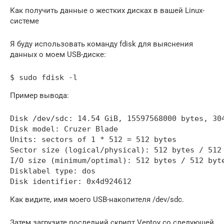
Как получить данные о жестких дисках в вашей Linux-
системе
Я буду использовать команду fdisk для выяснения
данных о моем USB-диске:
$ sudo fdisk -l
Пример вывода:
Disk /dev/sdc: 14.54 GiB, 15597568000 bytes, 304
Disk model: Cruzer Blade    

Units: sectors of 1 * 512 = 512 bytes

Sector size (logical/physical): 512 bytes / 512 
I/O size (minimum/optimal): 512 bytes / 512 byte
Disklabel type: dos

Disk identifier: 0x4d924612
Как видите, имя моего USB-накопителя /dev/sdc.
Затем загрузите последний скрипт Ventoy со следующей