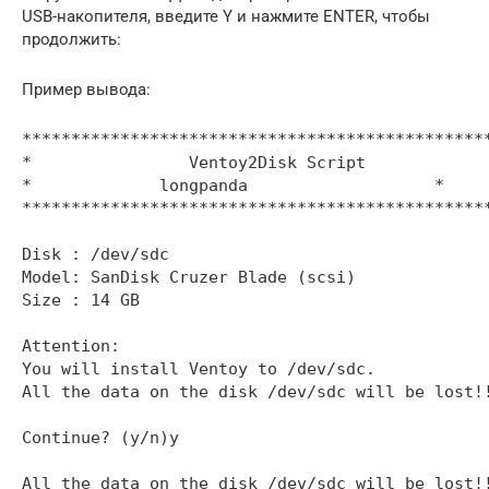
USB-накопителя, введите Y и нажмите ENTER, чтобы
продолжить:
Пример вывода:
************************************************
*                Ventoy2Disk Script             
*             longpanda                   *

************************************************
Disk : /dev/sdc

Model: SanDisk Cruzer Blade (scsi)

Size : 14 GB

Attention:

You will install Ventoy to /dev/sdc.

All the data on the disk /dev/sdc will be lost!!
Continue? (y/n)y

All the data on the disk /dev/sdc will be lost!!