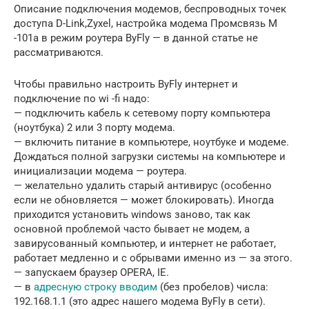
Описание подключения модемов, беспроводных точек
доступа D-Link,Zyxel,
настройка модема Промсвязь M
-101a в режим роутера ByFly
— в данной статье не
рассматриваются.
Чтобы правильно настроить ByFly интернет и
подключение по wi -fi надо:
— подключить кабель к сетевому порту компьютера
(ноутбука) 2 или 3 порту модема.
— включить питание в компьютере, ноутбуке и модеме.
Дождаться полной загрузки системы на компьютере и
инициализации модема — роутера.
— желательно удалить старый антивирус (особенно
если не обновляется — может блокировать). Иногда
приходится установить windows заново, так как
основной проблемой часто бывает не модем, а
завирусованный компьютер, и интернет не работает,
работает медленно и с обрывами именно из — за этого.
— запускаем браузер OPERA, IE.
— в
адресную строку вводим
(без пробелов) числа:
192.168.1.1 (это адрес нашего модема ByFly в сети).