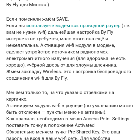
By Fly для Минска.)
Если поменяли жмём SAVE.
Если вы
используете модем как проводной роутер
(т.е.
вам не нужен w-fi) дальнейшая настройка By Fly
интернета не требуется, мало этого она ещё и
нежелательна. Активация wi-fi модуля в модеме,
сделает устройство источником радиопомех,
электромагнитного излучения (для здоровья не есть
хорошо), «чёрной дверью» для злоумышленника.
Жмём закладку Wireless. Это настройка беспроводного
соединения wi- fi для By Fly.
Меняем только то, на что указано стрелками на
картинке.
Активируем модуль wi-fi в роутере (по умолчанию может
быть отключен — пункты меню не активны).
Как правило, необходимо в меню Access Point Settings
поставить точку в положение Activated.
Обязательно меняем пункт Pre-Shared Key. Это ваш
пароль на вход в вашу wi-fi сеть. Для удобства