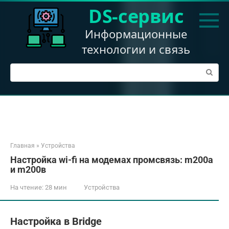
Перейти
DS-сервис
к
контенту
Информационные
технологии и связь
Поиск:
Главная
»
Устройства
Настройка wi-fi на модемах промсвязь: m200a
и m200в
На чтение:
28 мин
Устройства
Настройка в Bridge