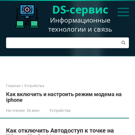
Перейти
DS-сервис
к
контенту
Информационные
технологии и связь
Поиск:
Главная
»
Устройства
Как включить и настроить режим модема на
iphone
На чтение:
26 мин
Устройства
Как отключить Автодоступ к точке на