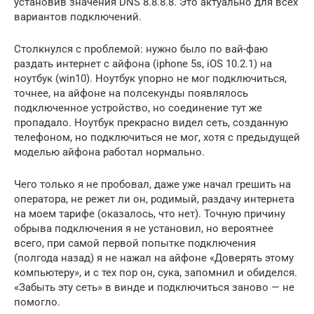
установив значения DNS 8.8.8.8. Это актуально для всех
вариантов подключений.
Столкнулся с проблемой: нужно было по вай-фаю
раздать интернет с айфона (iphone 5s, iOS 10.2.1) на
ноутбук (win10). Ноутбук упорно не мог подключиться,
точнее, на айфоне на полсекунды появлялось
подключенное устройство, но соединение тут же
пропадало. Ноутбук прекрасно видел сеть, созданную
телефоном, но подключиться не мог, хотя с предыдущей
моделью айфона работал нормально.
Чего только я не пробовал, даже уже начал грешить на
оператора, не режет ли он, родимый, раздачу интернета
на моем тарифе (оказалось, что нет). Точную причину
обрыва подключения я не установил, но вероятнее
всего, при самой первой попытке подключения
(полгода назад) я не нажал на айфоне «Доверять этому
компьютеру», и с тех пор он, сука, запомнил и обиделся.
«Забыть эту сеть» в винде и подключиться заново — не
помогло.