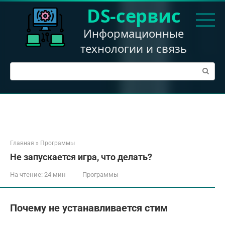
Перейти
DS-сервис
к
контенту
Информационные
технологии и связь
Поиск:
Главная
»
Программы
Не запускается игра, что делать?
На чтение:
24 мин
Программы
Почему не устанавливается стим