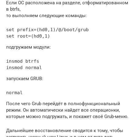
Если ОС расположена на разделе, отформатированном
в btrfs,
то выполняем следующие команды:
set prefix=(hd0,1)/@/boot/grub

set root=(hd0,1)
подгружаем модули:
insmod btrfs

insmod normal
запускаем GRUB:
normal
После чего Grub перейдёт в полнофункциональный
режим. Он автоматически найдет все операционки,
которые можно подгружать, и покажет своё Grub-меню.
Дальнейшее восстановление сводится к тому, чтобы
загрузить нужный нам Linux, и в нем от рута дать