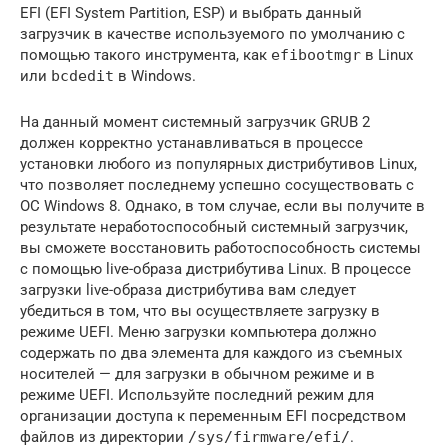
EFI (EFI System Partition, ESP) и выбрать данный
загрузчик в качестве используемого по умолчанию с
помощью такого инструмента, как
efibootmgr
в Linux
или
bcdedit
в Windows.
На данный момент системный загрузчик GRUB 2
должен корректно устанавливаться в процессе
установки любого из популярных дистрибутивов Linux,
что позволяет последнему успешно сосуществовать с
ОС Windows 8. Однако, в том случае, если вы получите в
результате неработоспособный системный загрузчик,
вы сможете восстановить работоспособность системы
с помощью live-образа дистрибутива Linux. В процессе
загрузки live-образа дистрибутива вам следует
убедиться в том, что вы осуществляете загрузку в
режиме UEFI. Меню загрузки компьютера должно
содержать по два элемента для каждого из съемных
носителей — для загрузки в обычном режиме и в
режиме UEFI. Используйте последний режим для
организации доступа к переменным EFI посредством
файлов из директории
/sys/firmware/efi/
.