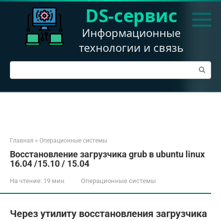
Перейти
DS-сервис
к
контенту
Информационные
технологии и связь
Поиск:
Главная
»
Операционные системы
Восстановление загрузчика grub в ubuntu linux
16.04 /15.10 / 15.04
На чтение:
19 мин
Операционные системы
Через утилиту восстановления загрузчика