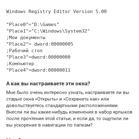
Windows Registry Editor Version 5.00

"Place0"="D:\Games"

"Place1"="C:\Windows\System32"

;Мои документы

"Place2"= dword:00000005

;Рабочий стол

"Place3"=dword:00000000

;Компьютер

"Place4"=dword:00000011
А как вы настраиваете эти окна?
Мне было очень интересно узнать, настраиваете ли вы
старые окна «Открыть» и «Сохранить как» или
довольствуетесь стандартными расположениями.
Внесли ли вы какие-нибудь изменения в набор ярлыков
после прочтения этой статьи, и если да, то ощутили ли
вы ускорение в навигации по папкам?