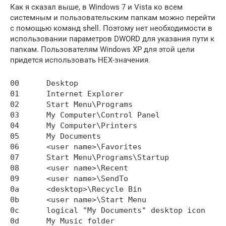
Как я сказал выше, в Windows 7 и Vista ко всем
системным и пользовательским папкам можно перейти
с помощью команд shell. Поэтому нет необходимости в
использовании параметров DWORD для указания пути к
папкам. Пользователям Windows XP для этой цели
придется использовать HEX-значения.
00	Desktop

01	Internet Explorer

02	Start Menu\Programs

03	My Computer\Control Panel

04	My Computer\Printers

05	My Documents

06	<user name>\Favorites

07	Start Menu\Programs\Startup

08	<user name>\Recent

09	<user name>\SendTo

0a	<desktop>\Recycle Bin

0b	<user name>\Start Menu

0c	logical "My Documents" desktop icon

0d	My Music folder
