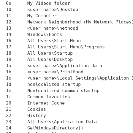
0e	My Videos folder

10	<user name>\Desktop

11	My Computer

12	Network Neighborhood (My Network Places)

13	<user name>\nethood

14	Windows\Fonts

16	All Users\Start Menu

17	All Users\Start Menu\Programs

18	All Users\Startup

19	All Users\Desktop

1a	<user name>\Application Data

1b	<user name>\PrintHood

1c	<user name>\Local Settings\Applicaiton Data (nonroaming) 

1d 	nonlocalized startup

1e	Nonlocalized common startup

1f	Common favorites

20	Internet Cache

21	Cookies

22	History

23	All Users\Application Data

24	GetWindowsDirectory()
