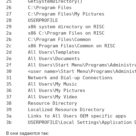
25	GetSystemDirectory()

26	C:\Program Files

27	C:\Program Files\My Pictures

28	USERPROFILE

29	x86 system directory on RISC

2a	x86 C:\Program Files on RISC

2b	C:\Program Files\Common

2c	x86 Program Files\Common on RISC

2d	All Users\Templates

2e	All Users\Documents

2f	All Users\Start Menu\Programs\Administrative Tools

30	<user name>\Start Menu\Programs\Administrative Tools

31	Network and Dial-up Connections

35	All Users\My Music

36	All Users\My Pictures

37	All Users\My Video

38	Resource Directory

39	Localized Resource Directory

3a	Links to All Users OEM specific apps

В они задаются так: