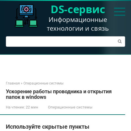
Перейти
DS-сервис
к
контенту
Информационные
технологии и связь
Поиск:
Главная
»
Операционные системы
Ускорение работы проводника и открытия
папок в windows
На чтение:
22 мин
Операционные системы
Используйте скрытые пункты