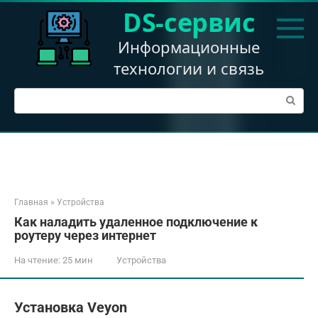
Перейти
DS-сервис
к
контенту
Информационные
технологии и связь
Поиск:
Главная
»
Устройства
Как наладить удаленное подключение к
роутеру через интернет
На чтение:
25 мин
Устройства
Установка Veyon