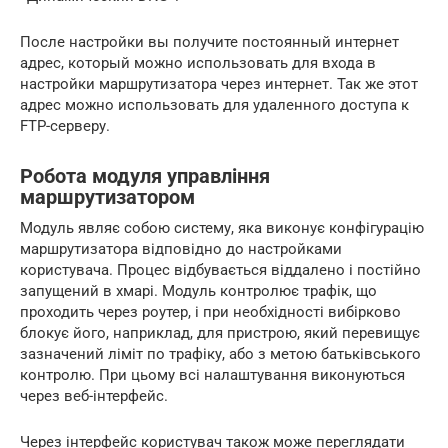
После настройки вы получите постоянный интернет
адрес, который можно использовать для входа в
настройки маршрутизатора через интернет. Так же этот
адрес можно использовать для удаленного доступа к
FTP-серверу.
Робота модуля управління
маршрутизатором
Модуль являє собою систему, яка виконує конфігурацію
маршрутизатора відповідно до настройками
користувача. Процес відбувається віддалено і постійно
запущений в хмарі. Модуль контролює трафік, що
проходить через роутер, і при необхідності вибірково
блокує його, наприклад, для пристрою, який перевищує
зазначений ліміт по трафіку, або з метою батьківського
контролю. При цьому всі налаштування виконуються
через веб-інтерфейс.
Через інтерфейс користувач також може переглядати