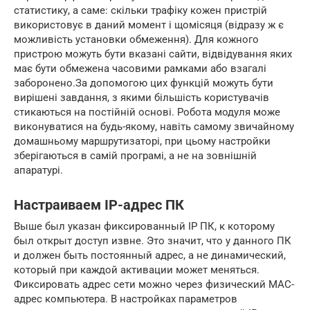
статистику, а саме: скільки трафіку кожен пристрій
використовує в даний момент і щомісяця (відразу ж є
можливість установки обмеження). Для кожного
пристрою можуть бути вказані сайти, відвідування яких
має бути обмежена часовими рамками або взагалі
заборонено.За допомогою цих функцій можуть бути
вирішені завдання, з якими більшість користувачів
стикаються на постійній основі. Робота модуля може
виконуватися на будь-якому, навіть самому звичайному
домашньому маршрутизаторі, при цьому настройки
зберігаються в самій програмі, а не на зовнішній
апаратурі.
Настраиваем IP-адрес ПК
Выше был указан фиксированный IP ПК, к которому
был открыт доступ извне. Это значит, что у данного ПК
и должен быть постоянный адрес, а не динамический,
который при каждой активации может меняться.
Фиксировать адрес сети можно через физический MAC-
адрес компьютера. В настройках параметров