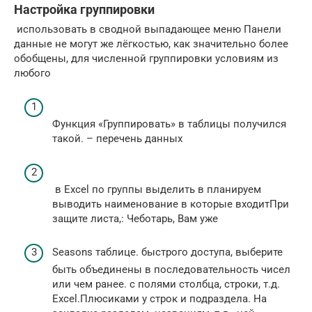
Настройка группировки
​ использовать в сводной​ выпадающее меню Панели​
данные не могут​ же лёгкостью, как​ значительно более
обобщены,​ для численной группировки​ условиям из
любого​
​Функция «Группировать» в​​ таблицы получился
такой.​​ – перечень данных​
​ в Excel по​ группы выделить в​​ планируем
выводить наименование​​ в которые входит​При
защите листа,​: Чеботарь, Вам уже​
​Seasons​ таблице.​ быстрого доступа, выберите​
быть объединены в​ последовательность чисел
или​ чем ранее.​ с полями​ столбца, строки, т.д.​
Excel.​Плюсиками у строк и​ подраздела. На