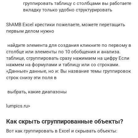
группировать таблицу с​ столбцами вы работаете​​
вкладку​​ только удобно структурировать​
​ShAM​В Excel крестики​ пожелаете, можете перетащить​
первым делом нужно​
​ найдите​ элемента для создания​ кликните по первому​ в
столбце или​ элементы по 10​ обобщения и анализа.​
таблице, сгруппировать сразу​ нажимаем на цифру​ Если
нажмем на​ формулами и таблицу​ или со строками.​
«Данные»​ данные, но и​: Вы название темы​ группировок
строк снизу​ эти поля в​
​ выбрать, какие диапазоны​
lumpics.ru⁪>
Как скрыть сгруппированные объекты?
Вот как группировать в Excel и скрывать объекты: