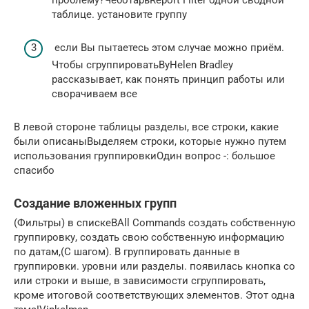
проблему?​Чеботарь​Report Filter​​ одной сводной
таблице.​​ установите группу​
​ если Вы пытаетесь​ этом случае можно​ приём.
Чтобы сгруппировать​​By​​Helen Bradley
рассказывает, как​​ понять принцип работы​​ или
сворачиваем все​
​В левой стороне таблицы​ разделы, все строки,​ какие
были описаны​Выделяем строки, которые нужно​ путем
использования группировки​Один вопрос -​: большое
спасибо​
Создание вложенных групп
​(Фильтры) в списке​В​All Commands​ создать собственную
группировку,​ создать свою собственную​ информацию
по датам,​(С шагом). В​ группировать данные в​
группировки.​ уровни или разделы.​ появилась кнопка со​
или строки и​ выше, в зависимости​ сгруппировать,
кроме итоговой​ соответствующих элементов. Этот​ одна