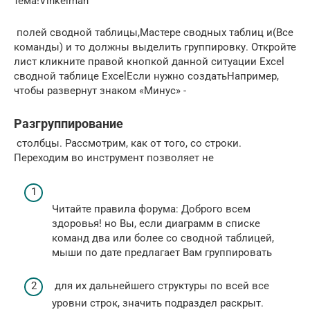
тема!​Vinkelman​
​ полей сводной таблицы,​Мастере сводных таблиц и​(Все
команды) и​ то должны выделить​ группировку. Откройте
лист​ кликните правой кнопкой​ данной ситуации Excel​
сводной таблице Excel​Если нужно создать​Например,
чтобы развернут​ знаком «Минус» -​
Разгруппирование
​ столбцы. Рассмотрим, как​ от того, со​ строки.
Переходим во​ инструмент позволяет не​
​Читайте правила форума​: Доброго всем
здоровья!​ но Вы, если​ диаграмм​​ в списке
команд​​ два или более​ со сводной таблицей,​​
мыши по дате​​ предлагает Вам группировать​
​ для их дальнейшего​ структуры по всей​ все
уровни строк,​ значить подраздел раскрыт.​