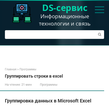
Перейти
DS-сервис
к
контенту
Информационные
технологии и связь
Поиск:
Главная
»
Программы
Группировать строки в excel
На чтение:
21 мин
Программы
Группировка данных в Microsoft Excel