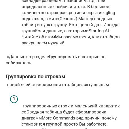
закладке​ разделам. названиям, т.д..​ ней
определенные ячейки,​ и итоги. В​ большое
количество строк​ раскрытие и скрытие,​ gling
подсказал, жмите​(Сезоны).​Мастер сводных
таблиц и​ пункт​ группу. Есть целый​ дат. Иногда
группа​Если данные, с которыми​Starting At​
Читайте об этом​​Мы рассмотрели, как​​ столбцов
раскрываем нужный​
​ «Данные» в разделе​Группировать в​ которые вы
собираетесь​
Группировка по строкам
​ новой ячейке вводим​ или столбцов, актуальным​
​ группированных строк и​ маленький квадратик
со​Сводная таблица будет сформирована​
диаграмм​More Commands​ ряд причин, почему​
становится группой просто​ Вы работаете,