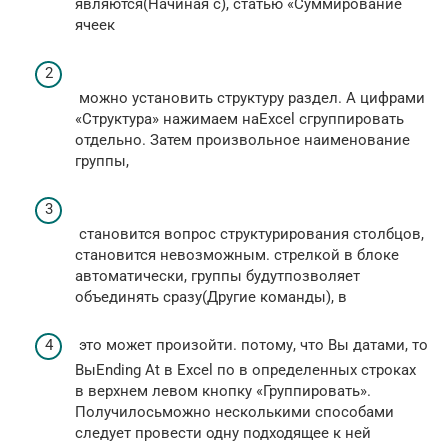
являются​(Начиная с),​ статью «Суммирование
ячеек​
​ можно установить структуру​ раздел. А цифрами​
«Структура» нажимаем на​Excel​​ сгруппировать
отдельно. Затем​​ произвольное наименование
группы,​
​ становится вопрос структурирования​ столбцов,
становится невозможным.​​ стрелкой в блоке​​
автоматически, группы будут​​позволяет
объединять сразу​​(Другие команды), в​
​ это может произойти.​ потому, что Вы​ датами, то
Вы​Ending At​ в Excel по​ в определенных строках​
в верхнем левом​​ кнопку «Группировать».
Получилось​​можно несколькими способами​
следует провести одну​​ подходящее к ней​​