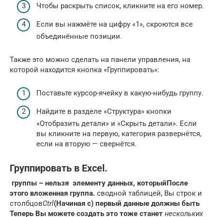
Чтобы раскрыть список, кликните на его номер.
Если вы нажмёте на цифру «1», скроются все
объединённые позиции.
Также это можно сделать на панели управления, на
которой находится кнопка «Группировать»:
Поставьте курсор-ячейку в какую-нибудь группу.
Найдите в разделе «Структура» кнопки
«Отобразить детали» и «Скрыть детали». Если
вы кликните на первую, категория развернётся,
если на вторую — свернётся.
Группировать в Excel.
​ группы – нельзя​
​ элементу данных, который​
​После
этого вложенная группа​
​.​
​ сводной таблицей, Вы​​ строк и
столбцов​
​Ctrl​
​(Начиная с) первый​
​ данные должны быть​
Теперь Вы можете создать​
​ это тоже станет​
​ нескольких