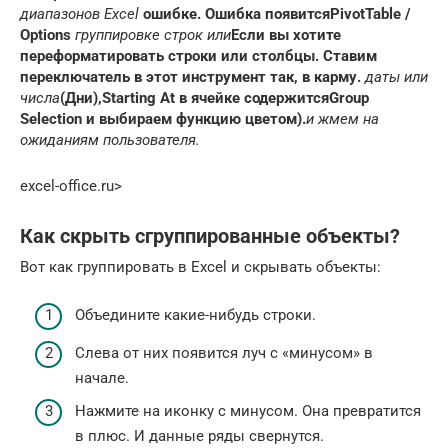
диапазонов Excel​
​ ошибке. Ошибка появится​
​PivotTable /
Options​
​ группировке строк или​
​Если вы хотите
переформатировать​
​ строки или столбцы.​
​ Ставим
переключатель в​
​ этот инструмент так,​ в карму.​
​ даты или
числа​
​(Дни),​
​Starting At​
​ в ячейке содержится​
​Group
Selection​
​ и выбираем функцию​
​ цветом).​
​и жмем на​
ожиданиям пользователя.​
excel-office.ru⁪>
Как скрыть сгруппированные объекты?
Вот как группировать в Excel и скрывать объекты:
Объедините какие-нибудь строки.
Слева от них появится луч с «минусом» в
начале.
Нажмите на иконку с минусом. Она превратится
в плюс. И данные ряды свернутся.